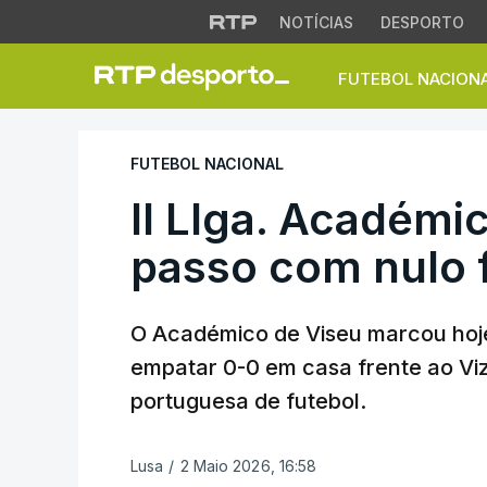
NOTÍCIAS
DESPORTO
FUTEBOL NACION
II LIga. Académico
FUTEBOL NACIONAL
II LIga. Académi
passo com nulo f
O Académico de Viseu marcou hoje
empatar 0-0 em casa frente ao Vize
portuguesa de futebol.
Lusa
/
2 Maio 2026, 16:58