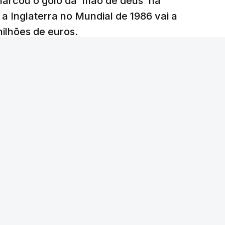
arcou o golo da 'mão de deus' na
 a Inglaterra no Mundial de 1986 vai a
 milhões de euros.