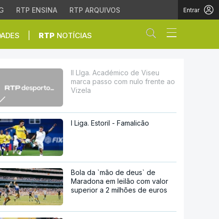
G
RTP ENSINA
RTP ARQUIVOS
Entrar
Abrir campo de
|
DADES
RTP
NOTÍCIAS
om nulo frente ao Vize
II LIga. Académico de Viseu
marca passo com nulo frente ao
Vizela
I Liga. Estoril - Famalicão
Bola da `mão de deus` de
Maradona em leilão com valor
superior a 2 milhões de euros