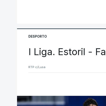
DESPORTO
I Liga. Estoril - 
RTP c/Lusa