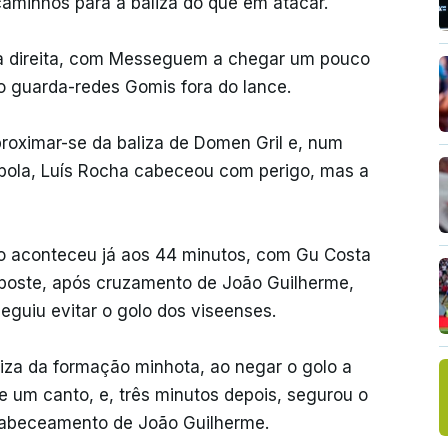
aminhos para a baliza do que em atacar.
na direita, com Messeguem a chegar um pouco
 o guarda-redes Gomis fora do lance.
roximar-se da baliza de Domen Gril e, num
bola, Luís Rocha cabeceou com perigo, mas a
o aconteceu já aos 44 minutos, com Gu Costa
poste, após cruzamento de João Guilherme,
eguiu evitar o golo dos viseenses.
iza da formação minhota, ao negar o golo a
 um canto, e, três minutos depois, segurou o
abeceamento de João Guilherme.