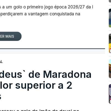
 a um golo o primeiro jogo época 2026/27 da I
desperdiçarem a vantagem conquistada na
ER MAIS
AL
 deus` de Maradona
lor superior a 2
s