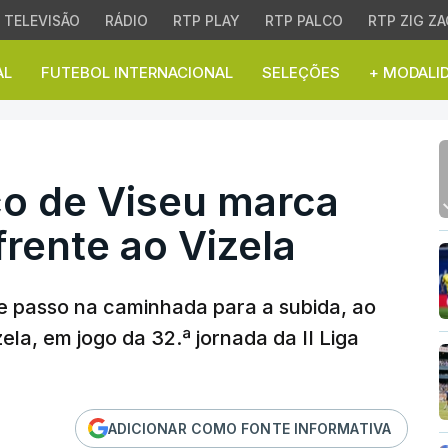
TELEVISÃO
RÁDIO
RTP PLAY
RTP PALCO
RTP ZIG ZA
AL
FUTEBOL INTERNACIONAL
SELEÇÕES
+ MODALI
 de Viseu marca passo c
co de Viseu marca
rente ao Vizela
 passo na caminhada para a subida, ao
la, em jogo da 32.ª jornada da II Liga
ADICIONAR COMO FONTE INFORMATIVA