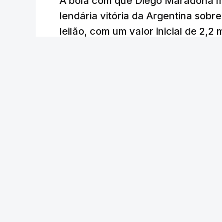
A bola com que Diego Maradona m
lendária vitória da Argentina sobre
leilão, com um valor inicial de 2,2
Lusa
/
atualizado 7 Agosto 2026, 23:01