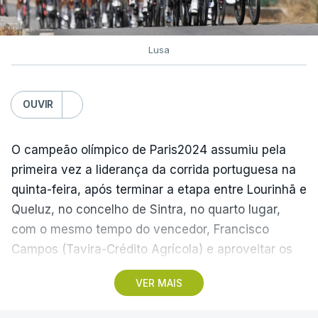
Lusa
OUVIR
O campeão olímpico de Paris2024 assumiu pela
primeira vez a liderança da corrida portuguesa na
quinta-feira, após terminar a etapa entre Lourinhã e
Queluz, no concelho de Sintra, no quarto lugar,
com o mesmo tempo do vencedor, Francisco
Campos (Tavira-Crédito Agrícola) e aproveitar os
05.28 minutos perdidos pelo colega Julius
VER MAIS
Johansen, vencedor do prólogo, para envergar a
amarela.