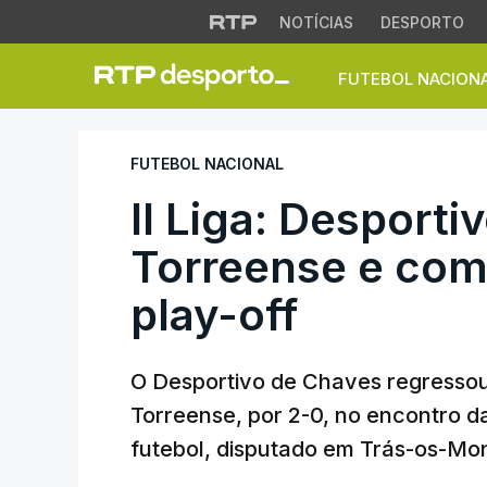
NOTÍCIAS
DESPORTO
FUTEBOL NACION
II Liga: Desportiv
FUTEBOL NACIONAL
II Liga: Desport
Torreense e com
play-off
O Desportivo de Chaves regressou 
Torreense, por 2-0, no encontro da
futebol, disputado em Trás-os-Mo