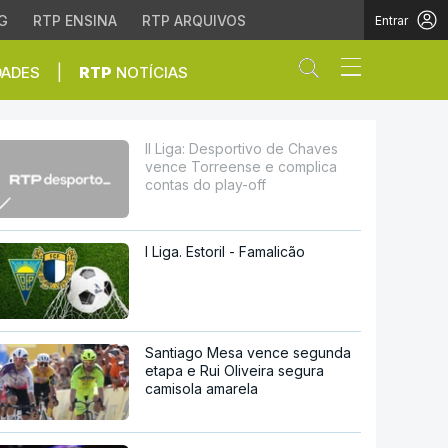
G
RTP ENSINA
RTP ARQUIVOS
Entrar
Abrir campo de
|
DADES
RTP
NOTÍCIAS
ense e complica contas 
II Liga: Desportivo de Chaves
vence Torreense e complica
contas do play-off
I Liga. Estoril - Famalicão
Santiago Mesa vence segunda
etapa e Rui Oliveira segura
camisola amarela