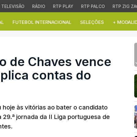
TELEVISÃO
RÁDIO
RTP PLAY
RTP PALCO
RTP ZIG ZA
AL
FUTEBOL INTERNACIONAL
SELEÇÕES
+ MODALI
o de Chaves vence Torre
ivo de Chaves vence
plica contas do
hoje às vitórias ao bater o candidato
 29.ª jornada da II Liga portuguesa de
ntes.