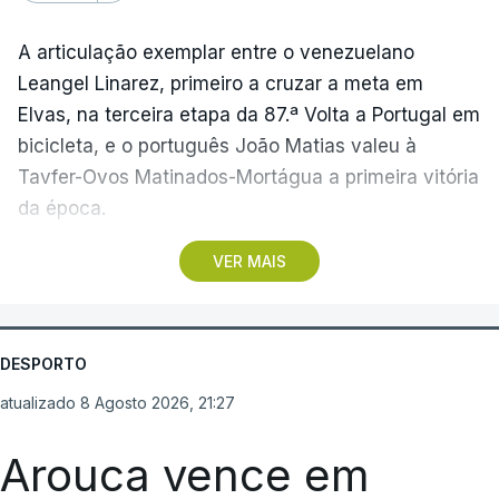
A articulação exemplar entre o venezuelano
Leangel Linarez, primeiro a cruzar a meta em
Elvas, na terceira etapa da 87.ª Volta a Portugal em
bicicleta, e o português João Matias valeu à
Tavfer-Ovos Matinados-Mortágua a primeira vitória
da época.
VER MAIS
Discreta nas chegadas ao Palácio Nacional de
Queluz, na quinta-feira, e a Albufeira, na sexta-
feira, a equipa dirigida por Gustavo Veloso
apresentou a sua melhor versão nos derradeiros
DESPORTO
metros da tirada mais longa da corrida, marcados
atualizado 8 Agosto 2026, 21:27
por uma aparatosa queda e por nova aparição do
camisola amarela, Rui Oliveira (UAE Emirates), no
Arouca vence em
sprint.