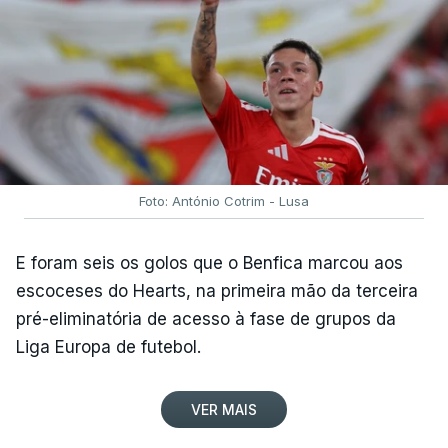
dos Descobrimentos, antecedida por uma curva a
cerca de 500 metros.
Rui Oliveira é seguido, na classificação geral, por
Rafael Reis (Anicolor-Campicarn), a três segundos,
e por Miguel Salgueiro (Tavira-Crédito Agrícola), a
nove, num pelotão com 117 corredores, após a
desistência de Noah Campos (Tavira-Crédito
Foto: António Cotrim - Lusa
Agrícola) e a desclassificação do irlandês Ciah
Keogh (APS Pro Cycling by Team Cadence
E foram seis os golos que o Benfica marcou aos
Cycling), após concluir a etapa para além do
escoceses do Hearts, na primeira mão da terceira
tempo de controlo.
pré-eliminatória de acesso à fase de grupos da
Liga Europa de futebol.
(Com Lusa)
VER MAIS