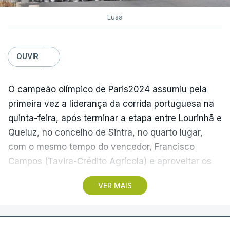
Lusa
OUVIR
O campeão olímpico de Paris2024 assumiu pela
primeira vez a liderança da corrida portuguesa na
quinta-feira, após terminar a etapa entre Lourinhã e
Queluz, no concelho de Sintra, no quarto lugar,
com o mesmo tempo do vencedor, Francisco
Campos (Tavira-Crédito Agrícola) e aproveitar os
05.28 minutos perdidos pelo colega Julius
VER MAIS
Johansen, vencedor do prólogo, para envergar a
amarela.