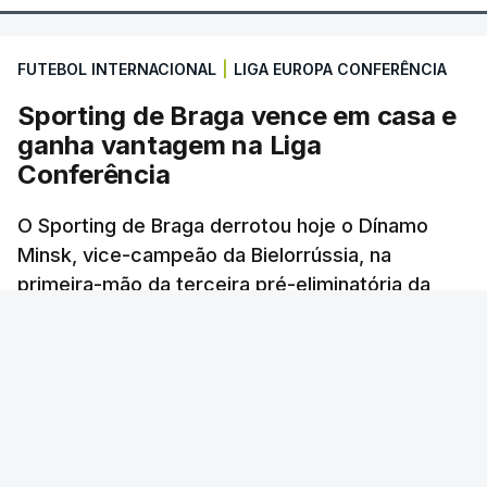
FUTEBOL INTERNACIONAL
|
LIGA EUROPA CONFERÊNCIA
Sporting de Braga vence em casa e
ganha vantagem na Liga
Conferência
O Sporting de Braga derrotou hoje o Dínamo
Minsk, vice-campeão da Bielorrússia, na
primeira-mão da terceira pré-eliminatória da
Liga Conferência de futebol, com um golo
solitário.
Lusa
/
6 Agosto 2026, 22:03