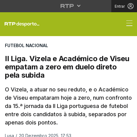
Entrar
II Liga. Vizela e Acad
FUTEBOL NACIONAL
II Liga. Vizela e Académico de Viseu
empatam a zero em duelo direto
pela subida
O Vizela, a atuar no seu reduto, e o Académico
de Viseu empataram hoje a zero, num confronto
da 15.ª jornada da II Liga portuguesa de futebol
entre dois candidatos à subida, separados por
apenas dois pontos.
Lusa
/
20 Dezembro 2025, 17:53