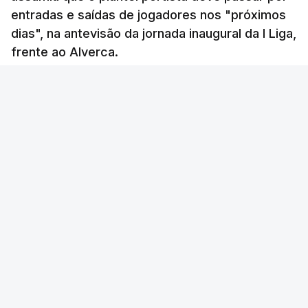
entradas e saídas de jogadores nos "próximos
dias", na antevisão da jornada inaugural da I Liga,
frente ao Alverca.
RTP
/
atualizado 8 Agosto 2026, 15:27
Lusa