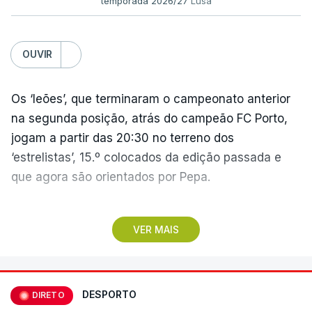
temporada 2026/27
Lusa
OUVIR
Os ‘leões’, que terminaram o campeonato anterior
na segunda posição, atrás do campeão FC Porto,
jogam a partir das 20:30 no terreno dos
‘estrelistas’, 15.º colocados da edição passada e
que agora são orientados por Pepa.
No primeiro encontro do dia, o Marítimo, vencedor
VER MAIS
da II Liga, vai assinalar o regresso à 'elite' após
três temporadas no segundo escalão, jogando em
casa (15:30), diante do Casa Pia, formação que
apenas garantiu a manutenção no play-off.
DESPORTO
DIRETO