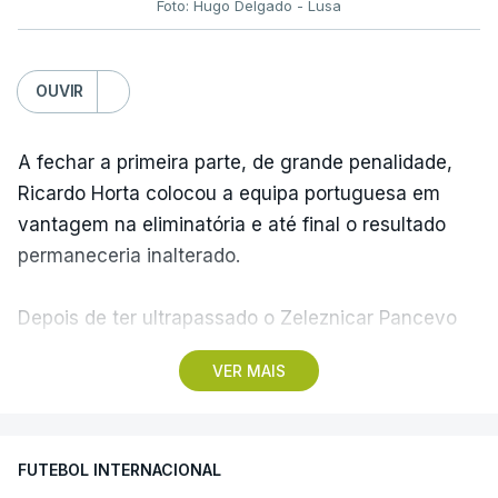
Foto: Hugo Delgado - Lusa
OUVIR
A fechar a primeira parte, de grande penalidade,
Ricardo Horta colocou a equipa portuguesa em
vantagem na eliminatória e até final o resultado
permaneceria inalterado.
Depois de ter ultrapassado o Zeleznicar Pancevo
na segunda pré-eliminatória de acesso à fase de
VER MAIS
liga da Liga Conferência, caso elimine Dínamo de
Minsk, com a segunda mão agendada para 13 de
agosto, na Bulgária – devido à guerra na Ucrânia e
FUTEBOL INTERNACIONAL
ao facto de a Bielorrússia ser aliada da Rússia - o