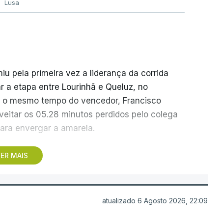
Lusa
 pela primeira vez a liderança da corrida
r a etapa entre Lourinhã e Queluz, no
om o mesmo tempo do vencedor, Francisco
veitar os 05.28 minutos perdidos pelo colega
ara envergar a amarela.
s e Loulé, com vitória de João Matias (Tavfer-
ER MAIS
a a partir da cidade do litoral alentejano,
,4 quilómetros, que reúne três metas volantes
 categoria, em Odeceixe, ao quilómetro 86,2.
atualizado 6 Agosto 2026, 22:09