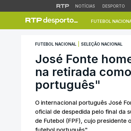
NOTÍCIAS
DESPORTO
FUTEBOL NACION
José Fonte homena
|
FUTEBOL NACIONAL
SELEÇÃO NACIONAL
José Fonte hom
na retirada como
português"
O internacional português José Fo
oficial de despedida pelo final da
de Futebol (FPF), cujo presidente
futebol português".