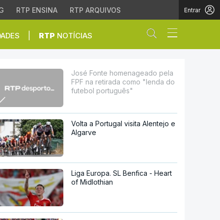
G
RTP ENSINA
RTP ARQUIVOS
Entrar
Abrir campo de
|
DADES
RTP
NOTÍCIAS
rada como "lenda do fu
José Fonte homenageado pela
FPF na retirada como "lenda do
futebol português"
Volta a Portugal visita Alentejo e
Algarve
Liga Europa. SL Benfica - Heart
of Midlothian