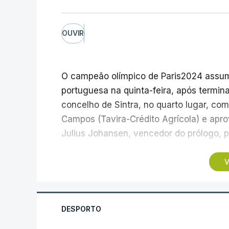
OUVIR
O campeão olímpico de Paris2024 assumiu
portuguesa na quinta-feira, após termina
concelho de Sintra, no quarto lugar, c
Campos (Tavira-Crédito Agrícola) e apro
Julius Johansen, vencedor do prólogo, p
Três anos depois da etapa que ligou Sine
V
Ovos Matinados-Mortágua), o pelotão volt
rumo a Albufeira, num percurso com 180
e uma contagem de montanha de terceira
DESPORTO