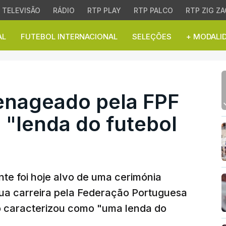
TELEVISÃO
RÁDIO
RTP PLAY
RTP PALCO
RTP ZIG ZA
AL
FUTEBOL INTERNACIONAL
SELEÇÕES
+ MODALI
geado pela FPF na reti
enageado pela FPF
 "lenda do futebol
nte foi hoje alvo de uma cerimónia
 sua carreira pela Federação Portuguesa
 o caracterizou como "uma lenda do