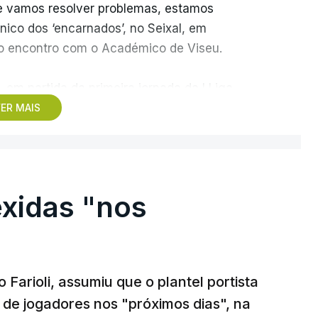
e vamos resolver problemas, estamos
ico dos ‘encarnados’, no Seixal, em
do encontro com o Académico de Viseu.
em partida da primeira jornada da I Liga
o para as 20:30, no Estádio da Luz, que será
ER MAIS
da Autoridade para a Prevenção e o Combate à
tilização de artefactos pirotécnicos por parte
exidas "nos
3, condenação confirmada no início de julho
ogar futebol se estiverem adeptos” nas
Farioli, assumiu que o plantel portista
 de jogadores nos "próximos dias", na