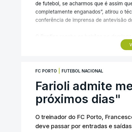
de futebol, se acharmos que é assim qu
completamente enganados”, atirou o técn
conferência de imprensa de antevisão 
O Benfica recebe os beirões no domingo, 
portuguesa de futebol com início previst
V
disputada à porta fechada por decisão 
Violência no Desporto (APCVD).
|
FC PORTO
FUTEBOL NACIONAL
O clube da Luz foi sancionado devido à u
Farioli admite m
de adeptos em cinco partidas em 2022/2
pelo Tribunal da Relação.
próximos dias"
Mas, para Marco Silva, “só faz sentido j
O treinador do FC Porto, Francesco 
bancadas.
deve passar por entradas e saídas