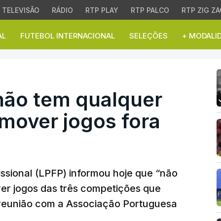
TELEVISÃO
RÁDIO
RTP PLAY
RTP PALCO
RTP ZIG ZA
AL
FUTEBOL INTERNACIONAL
SELEÇÕES
+ MODALI
o tem qualquer intençã
“não tem qualquer
mover jogos fora
issional (LPFP) informou hoje que “não
er jogos das três competições que
a reunião com a Associação Portuguesa