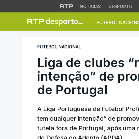
NOTÍCIAS
DESPORTO
FUTEBOL NACION
Liga de clubes “nã
FUTEBOL NACIONAL
Liga de clubes 
intenção” de pro
de Portugal
A Liga Portuguesa de Futebol Prof
tem qualquer intenção” de promov
tutela fora de Portugal, após um
de Defesa do Adepto (APDA).