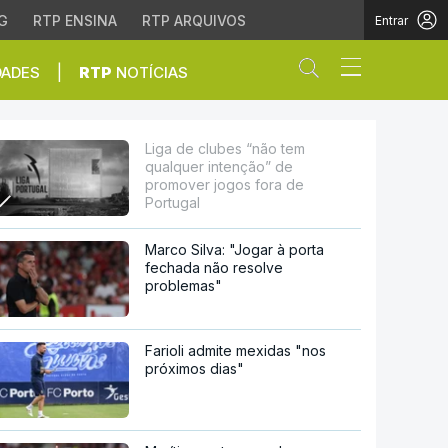
G
RTP ENSINA
RTP ARQUIVOS
Entrar
Abrir campo de
|
DADES
RTP
NOTÍCIAS
o” de promover jogos fo
Liga de clubes “não tem
qualquer intenção” de
promover jogos fora de
Portugal
Marco Silva: "Jogar à porta
fechada não resolve
problemas"
Farioli admite mexidas "nos
próximos dias"