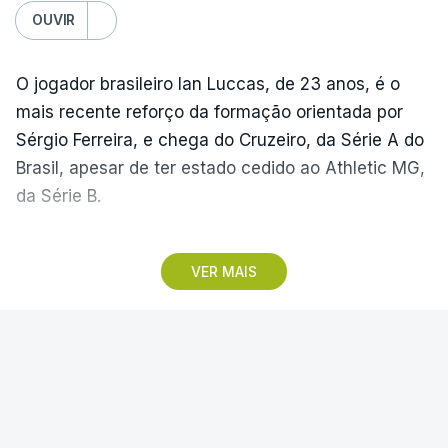
OUVIR
O jogador brasileiro Ian Luccas, de 23 anos, é o
mais recente reforço da formação orientada por
Sérgio Ferreira, e chega do Cruzeiro, da Série A do
Brasil, apesar de ter estado cedido ao Athletic MG,
da Série B.
Natural de Ribeirão Preto, em São Paulo, o médio
VER MAIS
destaca-se pela versatilidade e capacidade ocupar
diversas posições do meio-campo.
CICLISMO
|
MAIS MODALIDADES
Ian Luccas iniciou o percurso de futebolista no Rio
Preto, seguindo, em 2017, para a Portuguesa
Francisco Campos vence primeira
Santista. Em 2018, chegou ao Ferroviário, onde
etapa, Rui Oliveira é o novo líder da
permaneceu durante quatro anos e se destacou