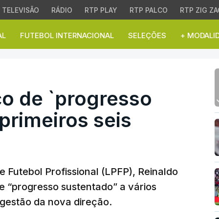
TELEVISÃO
RÁDIO
RTP PLAY
RTP PALCO
RTP ZIG ZA
AL
FUTEBOL INTERNACIONAL
SELEÇÕES
+ MODALI
 de `progresso sustenta
ço de `progresso
primeiros seis
 Futebol Profissional (LPFP), Reinaldo
de “progresso sustentado” a vários
 gestão da nova direção.