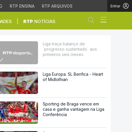
G
RTP ENSINA
RTP ARQUIVOS
Entrar
Abrir campo de
|
DADES
RTP
NOTÍCIAS
do` aos primeiros seis
Liga traça balanço de
`progresso sustentado` aos
primeiros seis meses
Liga Europa. SL Benfica - Heart
of Midlothian
Sporting de Braga vence em
casa e ganha vantagem na Liga
Conferência