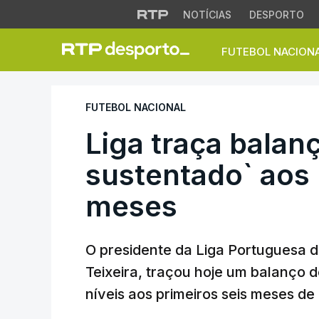
NOTÍCIAS
DESPORTO
FUTEBOL NACION
Liga traça balanço
FUTEBOL NACIONAL
Liga traça balan
sustentado` aos 
meses
O presidente da Liga Portuguesa de
Teixeira, traçou hoje um balanço 
níveis aos primeiros seis meses de