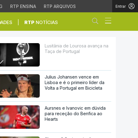
G
RTP ENSINA
RTP ARQUIVOS
Entrar
Abrir campo de
|
DADES
RTP
NOTÍCIAS
ortugal
Lusitânia de Lourosa avança na
Taça de Portugal
Julius Johansen vence em
Lisboa e é o primeiro líder da
Volta a Portugal em Bicicleta
Aursnes e Ivanovic em dúvida
para receção do Benfica ao
Hearts