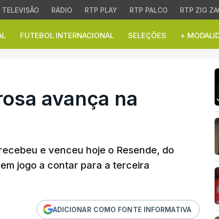
TELEVISÃO
RÁDIO
RTP PLAY
RTP PALCO
RTP ZIG ZA
AL
FUTEBOL INTERNACIONAL
SELEÇÕES
+ MODALI
sa avança na Taça de P
rosa avança na
l
, recebeu e venceu hoje o Resende, do
em jogo a contar para a terceira
ADICIONAR COMO FONTE INFORMATIVA