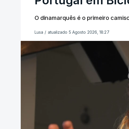
Portugal em Bici
O dinamarquês é o primeiro camiso
Lusa
/
atualizado 5 Agosto 2026, 18:27