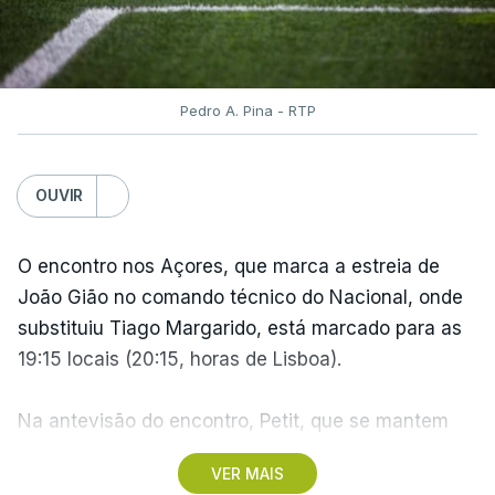
ARTIGOS RELACIONADOS
Volta a Portugal. Nova
Pedro A. Pina - RTP
Camisola Amarela dilata
vantagem de equipa bi-
campeã
OUVIR
atualizado 10 Agosto 2026, 06:56
O encontro nos Açores, que marca a estreia de
João Gião no comando técnico do Nacional, onde
TÓPICOS
substituiu Tiago Margarido, está marcado para as
Volta
,
Portugal
,
Ciclismo
,
Bicicleta
,
Alexis
19:15 locais (20:15, horas de Lisboa).
Guérin
,
Camisola
,
Amarela
Na antevisão do encontro, Petit, que se mantem
como treinador do Santa Clara, assumiu a vontade
VER MAIS
de fazer do Estádio de São Miguel "uma fortaleza",