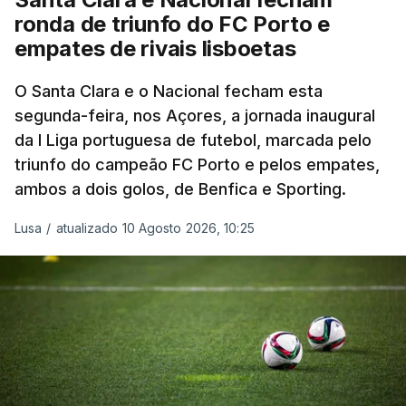
minutos numa distância tão curta.
ronda de triunfo do FC Porto e
empates de rivais lisboetas
O brasileiro Felipe Marques (Localiza Meoo-Swift
Pro Cycling) é o 113.º classificado da Volta e o
O Santa Clara e o Nacional fecham esta
segunda-feira, nos Açores, a jornada inaugural
primeiro a realizar o contrarrelógio, saindo para a
da I Liga portuguesa de futebol, marcada pelo
estrada às 15:05.
triunfo do campeão FC Porto e pelos empates,
ambos a dois golos, de Benfica e Sporting.
Os corredores partem separados por um minuto,
antes de os 10 primeiros classificados iniciarem o
Lusa
/
atualizado 10 Agosto 2026, 10:25
'crono' separados por dois minutos.
O contrarrelógio individual realiza-se a meio da 87ª
Volta a Portugal, numa interrupção do hábito de
terminar a corrida com o 'crono', que vigorava
ininterruptamente desde 2016.