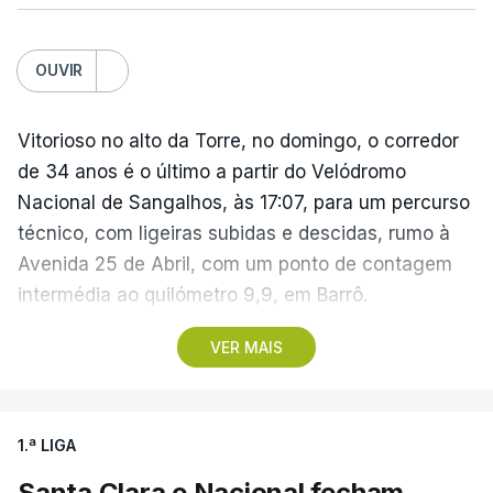
OUVIR
Vitorioso no alto da Torre, no domingo, o corredor
de 34 anos é o último a partir do Velódromo
Nacional de Sangalhos, às 17:07, para um percurso
técnico, com ligeiras subidas e descidas, rumo à
Avenida 25 de Abril, com um ponto de contagem
intermédia ao quilómetro 9,9, em Barrô.
VER MAIS
Vencedor das edições de 2024 e de 2025 e mais
vocacionado para o 'crono' do que Guérin, o russo
Artem Nych (Anicolor-Campicarn) parte às 17:05
1.ª LIGA
para tentar encurtar a diferença para o colega de
equipa, embora seja improvável anular 01.26
Santa Clara e Nacional fecham