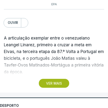
EPA
OUVIR
A articulação exemplar entre o venezuelano
Leangel Linarez, primeiro a cruzar a meta em
Elvas, na terceira etapa da 87.ª Volta a Portugal em
bicicleta, e o português João Matias valeu à
Tavfer-Ovos Matinados-Mortágua a primeira vitória
da época.
VER MAIS
Discreta nas chegadas ao Palácio Nacional de
Queluz, na quinta-feira, e a Albufeira, na sexta-
feira, a equipa dirigida por Gustavo Veloso
apresentou a sua melhor versão nos derradeiros
DESPORTO