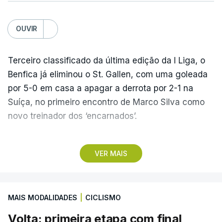
OUVIR
Terceiro classificado da última edição da I Liga, o
Benfica já eliminou o St. Gallen, com uma goleada
por 5-0 em casa a apagar a derrota por 2-1 na
Suíça, no primeiro encontro de Marco Silva como
novo treinador dos ‘encarnados’.
Pela frente, as ‘águias’ vão ter agora o vice-
VER MAIS
campeão escocês, que tem o português Cláudio
Braga como grande figura e que foi relegado das
fases preliminares da Liga dos Campeões, depois
MAIS MODALIDADES
|
CICLISMO
de serem eliminados pelos austríacos do Sturm
Graz, com um agregado de 6-0.
Volta: primeira etapa com final