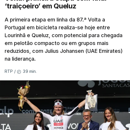
‘traiçoeiro’ em Queluz
Caso se qualifique, o Benfica vai encontrar outra
equipa relegada da ‘Champions’, o derrotado do
A primeira etapa em linha da 87.ª Volta a
encontro entre Aarhus, campeão dinamarquês, ou
Portugal em bicicleta realiza-se hoje entre
Lourinhã e Queluz, com potencial para chegada
o Sabah, campeão do Azerbaijão, sendo que, em
em pelotão compacto ou em grupos mais
caso de afastamento, os 'encarnados' caem para o
reduzidos, com Julius Johansen (UAE Emirates)
play-off da Liga Conferência, encontrando os
na liderança.
estónios do Paide ou os austríacos do Rapid Viena.
39 min.
RTP
/
O jogo no Estádio da Luz tem início às 20:00, com
arbitragem do romeno Marian Barbu, enquanto a
segunda mão está marcada para 13 de agosto, em
Edimburgo.
Na fase de liga da Liga Europa já está o Torreense,
único representante português com entrada direta,