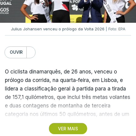
graças à conquista da Taça de Portugal.
(Com Lusa)
Julius Johansen venceu o prólogo da Volta 2026
| Foto: EPA
OUVIR
O ciclista dinamarquês, de 26 anos, venceu o
prólogo da corrida, na quarta-feira, em Lisboa, e
lidera a classificação geral à partida para a tirada
de 157,1 quilómetros, que inclui três metas volantes
e duas contagens de montanha de terceira
categoria nos últimos 50 quilómetros, antes de um
troço final ‘traiçoeiro’ e da meta, localizada junto
VER MAIS
ao Palácio Nacional de Queluz, no concelho de