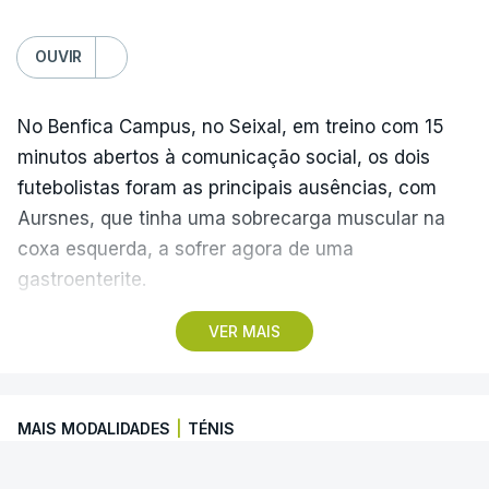
OUVIR
No Benfica Campus, no Seixal, em treino com 15
minutos abertos à comunicação social, os dois
futebolistas foram as principais ausências, com
Aursnes, que tinha uma sobrecarga muscular na
coxa esquerda, a sofrer agora de uma
gastroenterite.
VER MAIS
Já Ivanovic está a contas com uma contusão no
pé direito, com os dois jogadores, à partida, a
falharem o encontro com o Hearts, marcado para
MAIS MODALIDADES
|
TÉNIS
quinta-feira, a partir das 20:00, no Estádio da Luz,
além dos lesionados Joshua Wynder e Jaden
Alcaraz falha torneio de Cincinnati