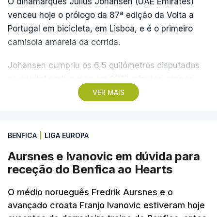
O dinamarquês Julius Johansen (UAE Emirates)
venceu hoje o prólogo da 87ª edição da Volta a
Portugal em bicicleta, em Lisboa, e é o primeiro
camisola amarela da corrida.
Johansen cumpriu os 6,5 quilómetros disputados
na capital portuguesa em 07.12 minutos, menos
quatro segundos do que o companheiro de equipa
VER MAIS
Rui Oliveira, campeão olímpico de Madison em
Paris2024, ao lado de Iúri Leitão, em ciclismo de
pista.
BENFICA
|
LIGA EUROPA
Aursnes e Ivanovic em dúvida para
O vice-campeão português de contrarrelógio,
receção do Benfica ao Hearts
Rafael Reis, que procurava o oitavo triunfo em
prólogos da prova, o sexto seguido, foi o terceiro
O médio norueguês Fredrik Aursnes e o
mais rápido, a sete segundos, enquanto o italiano
avançado croata Franjo Ivanovic estiveram hoje
Luca Giaimi (UAE Emirates) e o russo Artem Nych