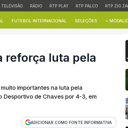
TELEVISÃO
RÁDIO
RTP PLAY
RTP PALCO
RTP ZIG ZA
AL
FUTEBOL INTERNACIONAL
SELEÇÕES
+ MODALI
reforça luta pela perma
 reforça luta pela
muito importantes na luta pela
 o Desportivo de Chaves por 4-3, em
ADICIONAR COMO FONTE INFORMATIVA