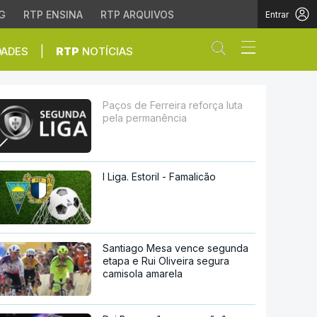
G
RTP ENSINA
RTP ARQUIVOS
Entrar
Abrir campo de
|
DADES
RTP
NOTÍCIAS
nência
Paços de Ferreira reforça luta
pela permanência
I Liga. Estoril - Famalicão
Santiago Mesa vence segunda
etapa e Rui Oliveira segura
camisola amarela