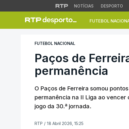
NOTÍCIAS
DESPORTO
FUTEBOL NACION
Paços de Ferreira 
FUTEBOL NACIONAL
Paços de Ferreira
permanência
O Paços de Ferreira somou pontos 
permanência na II Liga ao vencer
jogo da 30.ª jornada.
RTP
/
18 Abril 2026, 15:25