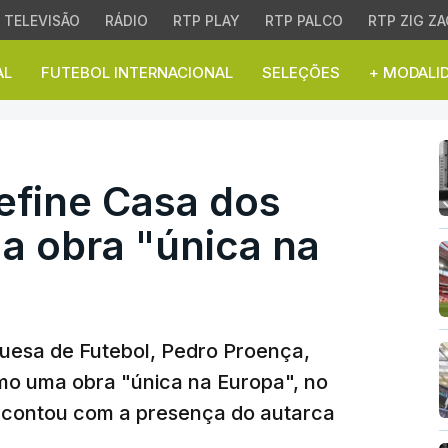
TELEVISÃO
RÁDIO
RTP PLAY
RTP PALCO
RTP ZIG ZA
AL
FUTEBOL INTERNACIONAL
SELEÇÕES
+ MODALI
ine Casa dos Atletas c
efine Casa dos
a obra "única na
uesa de Futebol, Pedro Proença,
omo uma obra "única na Europa", no
e contou com a presença do autarca