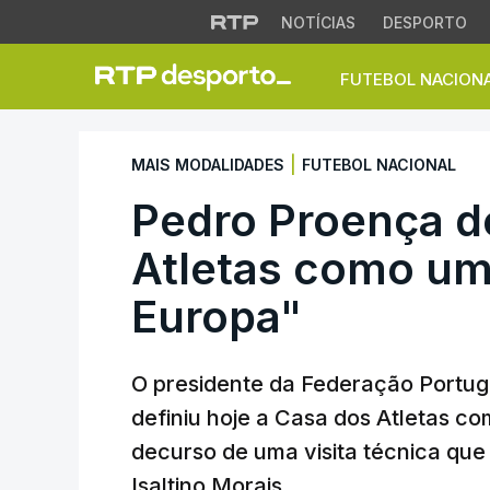
NOTÍCIAS
DESPORTO
FUTEBOL NACION
Pedro Proença def
|
MAIS MODALIDADES
FUTEBOL NACIONAL
Pedro Proença d
Atletas como um
Europa"
O presidente da Federação Portug
definiu hoje a Casa dos Atletas c
decurso de uma visita técnica qu
Isaltino Morais.