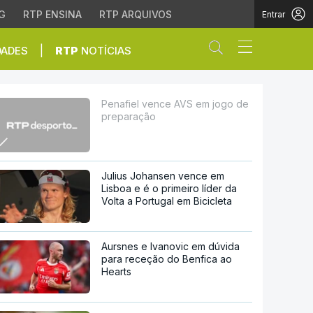
G
RTP ENSINA
RTP ARQUIVOS
Entrar
Abrir campo de
|
DADES
RTP
NOTÍCIAS
o
Penafiel vence AVS em jogo de
preparação
Julius Johansen vence em
Lisboa e é o primeiro líder da
Volta a Portugal em Bicicleta
Aursnes e Ivanovic em dúvida
para receção do Benfica ao
Hearts