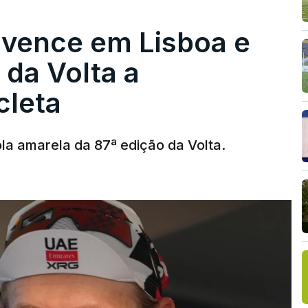
 vence em Lisboa e
r da Volta a
cleta
la amarela da 87ª edição da Volta.