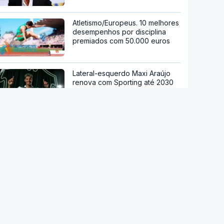
Atletismo/Europeus. 10 melhores
desempenhos por disciplina
premiados com 50.000 euros
Lateral-esquerdo Maxi Araújo
renova com Sporting até 2030
Governo francês suspendeu
testes antidoping à seleção
antes da conquista do
Mundial1998
João Mário emprestado pela
Juventus à Fiorentina