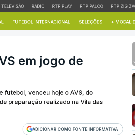
TELEVISÃO
RÁDIO
RTP PLAY
RTP PALCO
RTP ZIG ZA
AL
FUTEBOL INTERNACIONAL
SELEÇÕES
+ MODALI
S em jogo de preparaçã
AVS em jogo de
de futebol, venceu hoje o AVS, do
o de preparação realizado na Vila das
ADICIONAR COMO FONTE INFORMATIVA