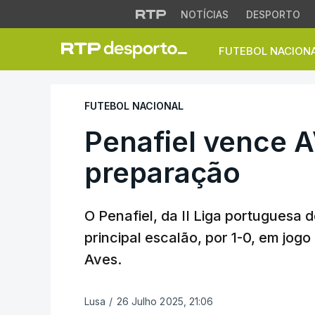
NOTÍCIAS
DESPORTO
FUTEBOL NACION
Penafiel vence AV
FUTEBOL NACIONAL
Penafiel vence 
preparação
O Penafiel, da II Liga portuguesa 
principal escalão, por 1-0, em jog
Aves.
Lusa
/
26 Julho 2025, 21:06