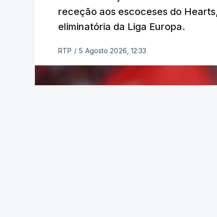
categoria nos derradeiros 50 quilómetro
receção aos escoceses do Hearts, 
eliminatória da Liga Europa.
TÓPICOS
Lourinhã Queluz
,
Madison
RTP
/
5 Agosto 2026, 12:33