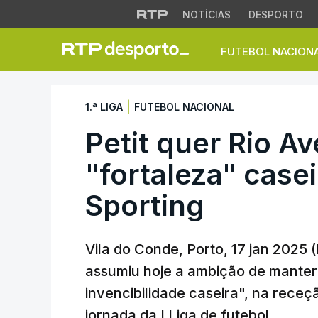
NOTÍCIAS
DESPORTO
FUTEBOL NACION
Petit quer Rio Ave
|
1.ª LIGA
FUTEBOL NACIONAL
Petit quer Rio A
"fortaleza" case
Sporting
Vila do Conde, Porto, 17 jan 2025 (
assumiu hoje a ambição de mante
invencibilidade caseira", na receç
jornada da I Liga de futebol.