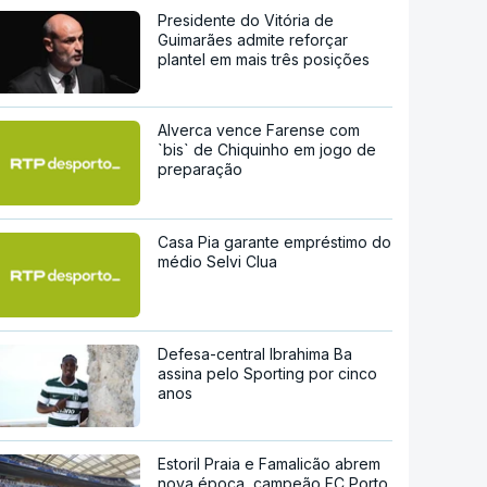
Presidente do Vitória de
Guimarães admite reforçar
plantel em mais três posições
Alverca vence Farense com
`bis` de Chiquinho em jogo de
preparação
Casa Pia garante empréstimo do
médio Selvi Clua
Defesa-central Ibrahima Ba
assina pelo Sporting por cinco
anos
Estoril Praia e Famalicão abrem
nova época, campeão FC Porto