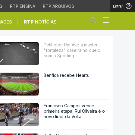
G
RTP ENSINA
RTP ARQUIVOS
Entrar
Abrir campo de
|
DADES
RTP
NOTÍCIAS
seira no duelo com o Sp
Petit quer Rio Ave a manter
"fortaleza" caseira no duelo
com o Sporting
Benfica recebe Hearts
Francisco Campos vence
primeira etapa, Rui Oliveira é o
novo líder da Volta