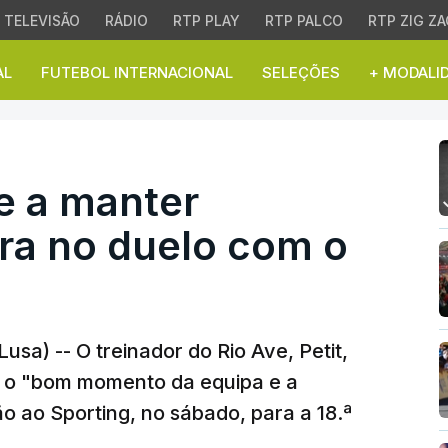
TELEVISÃO
RÁDIO
RTP PLAY
RTP PALCO
RTP ZIG ZA
AL
FUTEBOL INTERNACIONAL
SELEÇÕES
+ MODALI
 a manter "fortaleza" ca
ve a manter
ira no duelo com o
Lusa) -- O treinador do Rio Ave, Petit,
r o "bom momento da equipa e a
ão ao Sporting, no sábado, para a 18.ª