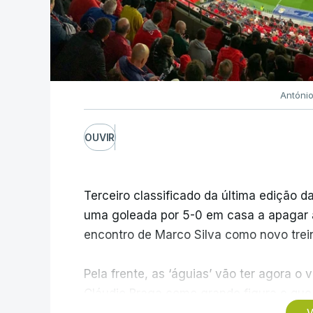
Antóni
OUVIR
Terceiro classificado da última edição da
uma goleada por 5-0 em casa a apagar a 
encontro de Marco Silva como novo trein
Pela frente, as ‘águias’ vão ter agora 
Cláudio Braga como grande figura e que 
V