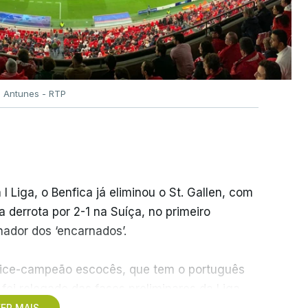
o Antunes - RTP
 I Liga, o Benfica já eliminou o St. Gallen, com
derrota por 2-1 na Suíça, no primeiro
ador dos ‘encarnados’.
o vice-campeão escocês, que tem o português
foi relegado das fases preliminares da Liga
ER MAIS