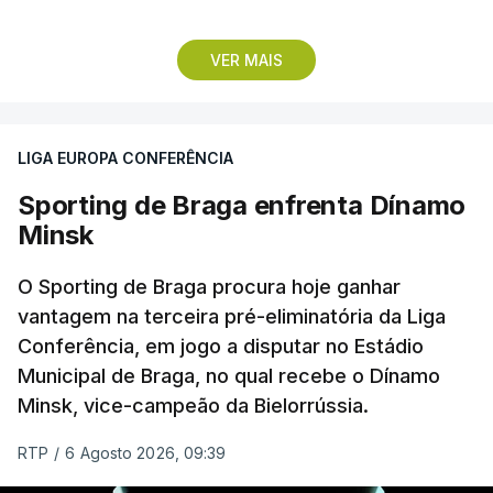
Pela frente, as ‘águias’ vão ter agora o vice-
VER MAIS
campeão escocês, que tem o português Cláudio
Braga como grande figura e que foi relegado das
fases preliminares da Liga dos Campeões, depois
LIGA EUROPA CONFERÊNCIA
de serem eliminados pelos austríacos do Sturm
Graz, com um agregado de 6-0.
Sporting de Braga enfrenta Dínamo
Minsk
Caso se qualifique, o Benfica vai encontrar outra
equipa relegada da ‘Champions’, o derrotado do
O Sporting de Braga procura hoje ganhar
encontro entre Aarhus, campeão dinamarquês, ou
vantagem na terceira pré-eliminatória da Liga
Conferência, em jogo a disputar no Estádio
o Sabah, campeão do Azerbaijão, sendo que, em
Municipal de Braga, no qual recebe o Dínamo
caso de afastamento, os 'encarnados' caem para o
Minsk, vice-campeão da Bielorrússia.
play-off da Liga Conferência, encontrando os
estónios do Paide ou os austríacos do Rapid Viena.
RTP
/
6 Agosto 2026, 09:39