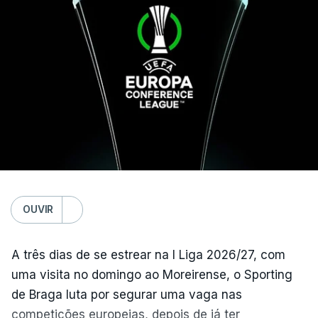
O jogo no Estádio da Luz tem início às 20:00, com
arbitragem do romeno Marian Barbu, enquanto a
segunda mão está marcada para 13 de agosto, em
Edimburgo.
Na fase de liga da Liga Europa já está o Torreense,
único representante português com entrada direta,
graças à conquista da Taça de Portugal.
(Com Lusa)
OUVIR
A três dias de se estrear na I Liga 2026/27, com
uma visita no domingo ao Moreirense, o Sporting
de Braga luta por segurar uma vaga nas
competições europeias, depois de já ter