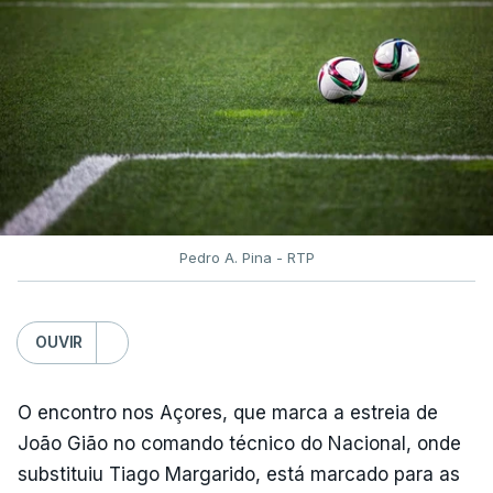
O contrarrelógio individual realiza-se a meio da 87ª
Volta a Portugal, numa interrupção do hábito de
terminar a corrida com o 'crono', que vigorava
ininterruptamente desde 2016.
ARTIGOS RELACIONADOS
Volta a Portugal. Nova
Pedro A. Pina - RTP
Camisola Amarela dilata
vantagem de equipa bi-
campeã
OUVIR
atualizado 10 Agosto 2026, 06:56
O encontro nos Açores, que marca a estreia de
João Gião no comando técnico do Nacional, onde
TÓPICOS
substituiu Tiago Margarido, está marcado para as
Volta
,
Portugal
,
Ciclismo
,
Bicicleta
,
Alexis