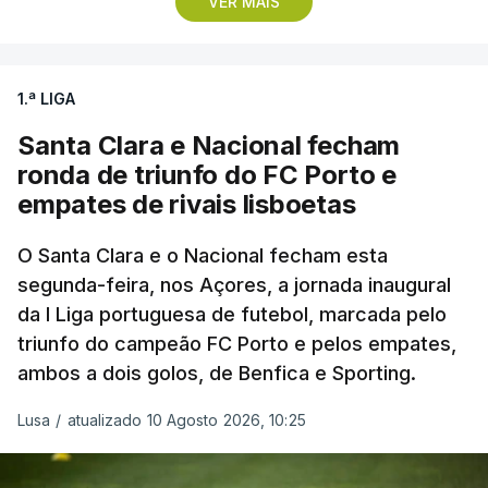
VER MAIS
Vencedor das edições de 2024 e de 2025 e mais
vocacionado para o 'crono' do que Guérin, o russo
Artem Nych (Anicolor-Campicarn) parte às 17:05
1.ª LIGA
para tentar encurtar a diferença para o colega de
equipa, embora seja improvável anular 01.26
Santa Clara e Nacional fecham
minutos numa distância tão curta.
ronda de triunfo do FC Porto e
empates de rivais lisboetas
O brasileiro Felipe Marques (Localiza Meoo-Swift
Pro Cycling) é o 113.º classificado da Volta e o
O Santa Clara e o Nacional fecham esta
segunda-feira, nos Açores, a jornada inaugural
primeiro a realizar o contrarrelógio, saindo para a
da I Liga portuguesa de futebol, marcada pelo
estrada às 15:05.
triunfo do campeão FC Porto e pelos empates,
ambos a dois golos, de Benfica e Sporting.
Os corredores partem separados por um minuto,
antes de os 10 primeiros classificados iniciarem o
Lusa
/
atualizado 10 Agosto 2026, 10:25
'crono' separados por dois minutos.