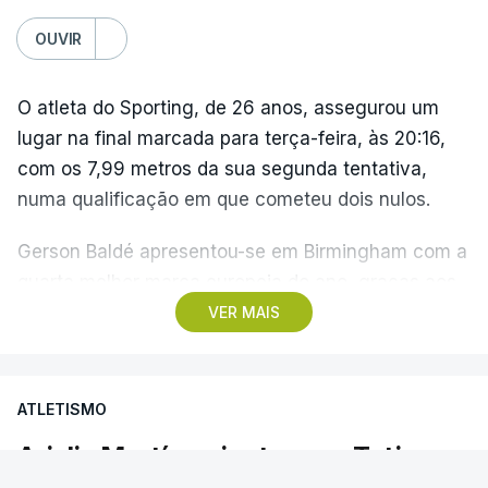
OUVIR
O atleta do Sporting, de 26 anos, assegurou um
lugar na final marcada para terça-feira, às 20:16,
com os 7,99 metros da sua segunda tentativa,
numa qualificação em que cometeu dois nulos.
Gerson Baldé apresentou-se em Birmingham com a
quarta melhor marca europeia do ano, graças aos
8,46 metros alcançados em Torun2026, quando
VER MAIS
conquistou o cetro mundial
indoor
.
Mattia Furlani, vice-campeão da Europa e também
ATLETISMO
em Torun2026, falhou o apuramento, sem
Arialis Martínez junta-se a Tatjana
conseguir melhorar os 7,73 do seu primeiro ensaio,
Pinto nas semifinais dos 100 metros
numa qualificação liderada pelo também italiano