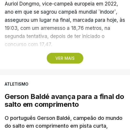
Auriol Dongmo, vice-campeã europeia em 2022,
ano em que se sagrou campeã mundial `indoor`,
assegurou um lugar na final, marcada para hoje, às
19:03, com um arremesso a 18,76 metros, na
segunda tentativa, depois de ter iniciado o
concurso com 17,47.
A sua companheira no Sporting Jessica Inchude
VER MAIS
também avançou para a final, com 18,57, no
terceiro lançamento, depois de ter ficado a três
centímetros da marca de apuramento direto logo
ATLETISMO
no primeiro lançamento (18,17), seguindo-se um
Gerson Baldé avança para a final do
nulo.
salto em comprimento
Com o 12.º lugar na qualificação, Eliana Bandeira
O português Gerson Baldé, campeão do mundo
assegurou um dos 12 lugares na final, com os 17,62
do salto em comprimento em pista curta,
do primeiro ensaio, que não conseguiu melhorar