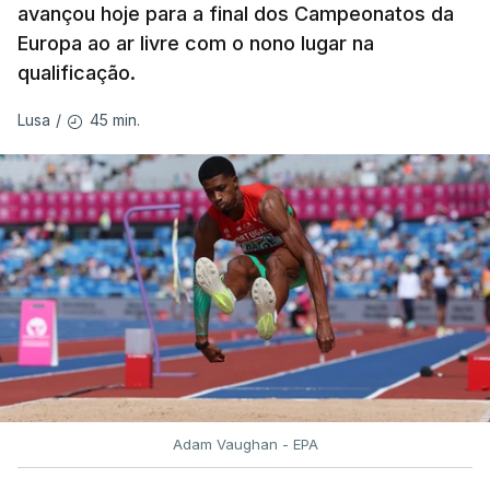
avançou hoje para a final dos Campeonatos da
nas outras duas tentativas (17,60 e 17,47).
Europa ao ar livre com o nono lugar na
qualificação.
Dongmo terminou a qualificação com a terceira
melhor marca, apenas atrás da alemã Yemisi
45 min.
Lusa
/
Mabry e da neerlandesa bicampeã europeia
Jessica Schilder, que lançaram a 19,25 e 19
metros, respetivamente, enquanto Inchude foi
sexta.
TÓPICOS
Auriol Dongmo Jessica Inchude
,
Atletismo
Adam Vaughan - EPA