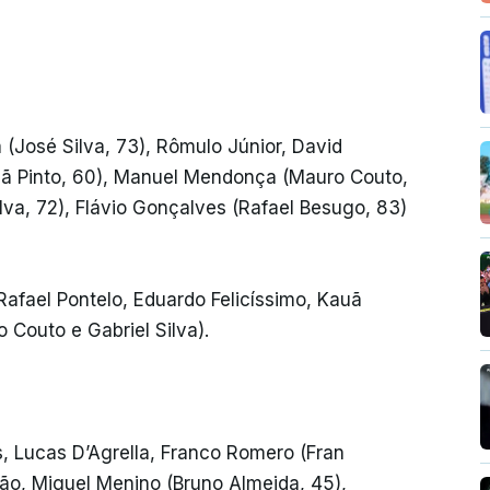
a (José Silva, 73), Rômulo Júnior, David
uã Pinto, 60), Manuel Mendonça (Mauro Couto,
ilva, 72), Flávio Gonçalves (Rafael Besugo, 83)
 Rafael Pontelo, Eduardo Felicíssimo, Kauã
 Couto e Gabriel Silva).
s, Lucas D’Agrella, Franco Romero (Fran
cão, Miguel Menino (Bruno Almeida, 45),