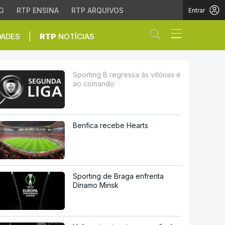
G
RTP ENSINA
RTP ARQUIVOS
Entrar
Abrir campo de
|
DADES
RTP
NOTÍCIAS
ndo
Sporting B regressa às vitórias e
ao comando
Benfica recebe Hearts
Sporting de Braga enfrenta
Dínamo Minsk