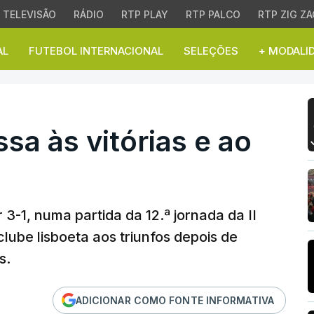
TELEVISÃO
RÁDIO
RTP PLAY
RTP PALCO
RTP ZIG ZA
AL
FUTEBOL INTERNACIONAL
SELEÇÕES
+ MODALI
a às vitórias e ao coma
sa às vitórias e ao
3-1, numa partida da 12.ª jornada da II
lube lisboeta aos triunfos depois de
s.
ADICIONAR COMO FONTE INFORMATIVA