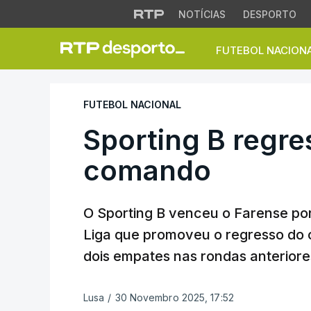
NOTÍCIAS
DESPORTO
FUTEBOL NACION
Sporting B regress
FUTEBOL NACIONAL
Sporting B regres
comando
O Sporting B venceu o Farense por 
Liga que promoveu o regresso do c
dois empates nas rondas anteriore
Lusa
/
30 Novembro 2025, 17:52