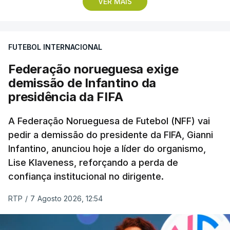
VER MAIS
A conferência de imprensa servia de antevisão à
estreia na I Liga, no sábado, frente ao Estrela da
FUTEBOL INTERNACIONAL
Amadora, mas foi dominada pela atividade dos
‘leões’ no mercado de transferências, onde Borges
Federação norueguesa exige
vincou, mais do que uma vez, que o clube “tem
demissão de Infantino da
feito um trabalho excelente”.
presidência da FIFA
Questionado sobre se o elevado número de
A Federação Norueguesa de Futebol (NFF) vai
pedir a demissão do presidente da FIFA, Gianni
entradas e saídas confirmava que o Sporting
Infantino, anunciou hoje a líder do organismo,
estava a precisar de jogadores com vontade de
Lise Klaveness, reforçando a perda de
vencer pelo clube, como afirmou o presidente,
confiança institucional no dirigente.
Frederico Varandas, após a derrota na final da
Taça de Portugal, o transmontano recusou a ideia
RTP
/
7 Agosto 2026, 12:54
de “fim de ciclo”, mas admitiu que “tinham de
acontecer” mudanças, “até por vontade mútua” do