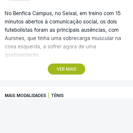
No Benfica Campus, no Seixal, em treino com 15
minutos abertos à comunicação social, os dois
futebolistas foram as principais ausências, com
Aursnes, que tinha uma sobrecarga muscular na
coxa esquerda, a sofrer agora de uma
gastroenterite.
VER MAIS
Já Ivanovic está a contas com uma contusão no
pé direito, com os dois jogadores, à partida, a
falharem o encontro com o Hearts, marcado para
MAIS MODALIDADES
|
TÉNIS
quinta-feira, a partir das 20:00, no Estádio da Luz,
além dos lesionados Joshua Wynder e Jaden
Alcaraz falha torneio de Cincinnati
Umeh.
O espanhol Carlos Alcaraz desistiu de participar
Por opção técnica, também os extremos Tiago
no torneio de Cincinnati, que decorre entre