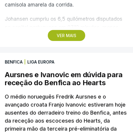
camisola amarela da corrida.
Johansen cumpriu os 6,5 quilómetros disputados
na capital portuguesa em 07.12 minutos, menos
quatro segundos do que o companheiro de equipa
VER MAIS
Rui Oliveira, campeão olímpico de Madison em
Paris2024, ao lado de Iúri Leitão, em ciclismo de
pista.
BENFICA
|
LIGA EUROPA
Aursnes e Ivanovic em dúvida para
O vice-campeão português de contrarrelógio,
receção do Benfica ao Hearts
Rafael Reis, que procurava o oitavo triunfo em
prólogos da prova, o sexto seguido, foi o terceiro
O médio norueguês Fredrik Aursnes e o
mais rápido, a sete segundos, enquanto o italiano
avançado croata Franjo Ivanovic estiveram hoje
Luca Giaimi (UAE Emirates) e o russo Artem Nych
ausentes do derradeiro treino do Benfica, antes
(Anicolor-Campicarn), vencedor das últimas duas
da receção aos escoceses do Hearts, da
edições da Volta, terminaram na quarta e quinta
primeira mão da terceira pré-eliminatória da
posições, respetivamente, a nove e 14 segundos.