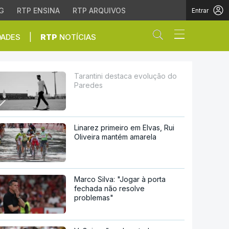
G
RTP ENSINA
RTP ARQUIVOS
Entrar
Abrir campo de
|
DADES
RTP
NOTÍCIAS
Tarantini destaca evolução do
Paredes
Linarez primeiro em Elvas, Rui
Oliveira mantém amarela
Marco Silva: "Jogar à porta
fechada não resolve
problemas"