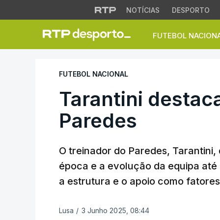
NOTÍCIAS
DESPORTO
FUTEBOL NACION
Tarantini destaca 
FUTEBOL NACIONAL
Tarantini destac
Paredes
O treinador do Paredes, Tarantini,
época e a evolução da equipa até 
a estrutura e o apoio como fatore
Lusa
/
3 Junho 2025, 08:44