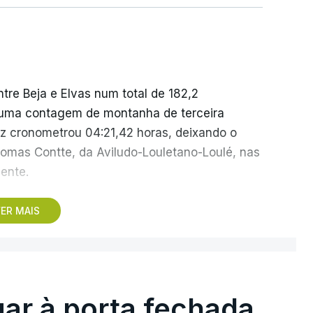
tre Beja e Elvas num total de 182,2
e uma contagem de montanha de terceira
ez cronometrou 04:21,42 horas, deixando o
omas Contte, da Aviludo-Louletano-Loulé, nas
ente.
a primeira chegada em alto, à Torre na Serra
ER MAIS
ue pode criar diferenças significativas na
154,6 quilómetros, com início em Figueiró dos
ntanha de terceira categoria e uma de
e categoria especial na prova.
gar à porta fechada