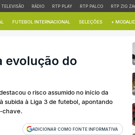
TELEVISÃO
RÁDIO
RTP PLAY
RTP PALCO
RTP ZIG ZA
AL
FUTEBOL INTERNACIONAL
SELEÇÕES
+ MODALI
evolução do Paredes
a evolução do
 destacou o risco assumido no início da
à subida à Liga 3 de futebol, apontando
s-chave.
ADICIONAR COMO FONTE INFORMATIVA