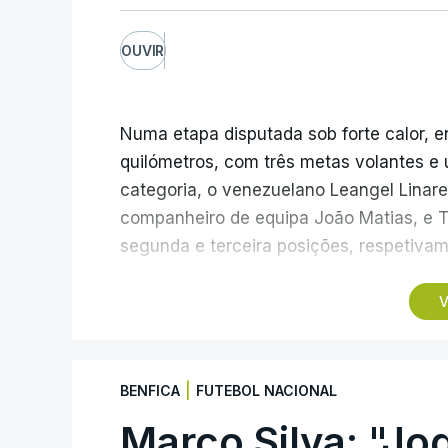
OUVIR
Numa etapa disputada sob forte calor, en
quilómetros, com três metas volantes 
categoria, o venezuelano Leangel Linar
companheiro de equipa João Matias, e T
segunda e terceira posições, respetivam
No domingo, a quarta etapa termina com 
V
da Estrela, a 1.961 metros de altitude, q
classificação geral, após um trajeto de 
Vinhos, que inclui três contagens de mo
|
BENFICA
FUTEBOL NACIONAL
segunda antes da subida final, a única d
Marco Silva: "Jo