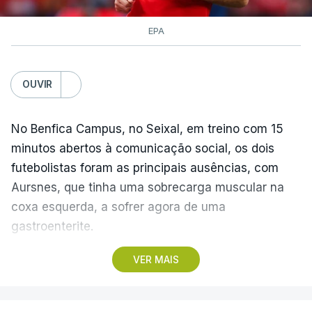
EPA
OUVIR
No Benfica Campus, no Seixal, em treino com 15
minutos abertos à comunicação social, os dois
futebolistas foram as principais ausências, com
Aursnes, que tinha uma sobrecarga muscular na
coxa esquerda, a sofrer agora de uma
gastroenterite.
VER MAIS
Já Ivanovic está a contas com uma contusão no
pé direito, com os dois jogadores, à partida, a
falharem o encontro com o Hearts, marcado para