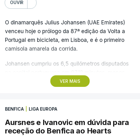
OUVIR
O dinamarquês Julius Johansen (UAE Emirates)
venceu hoje o prólogo da 87ª edição da Volta a
Portugal em bicicleta, em Lisboa, e é o primeiro
camisola amarela da corrida.
Johansen cumpriu os 6,5 quilómetros disputados
na capital portuguesa em 07.12 minutos, menos
quatro segundos do que o companheiro de equipa
VER MAIS
Rui Oliveira, campeão olímpico de Madison em
Paris2024, ao lado de Iúri Leitão, em ciclismo de
pista.
BENFICA
|
LIGA EUROPA
Aursnes e Ivanovic em dúvida para
O vice-campeão português de contrarrelógio,
receção do Benfica ao Hearts
Rafael Reis, que procurava o oitavo triunfo em
prólogos da prova, o sexto seguido, foi o terceiro