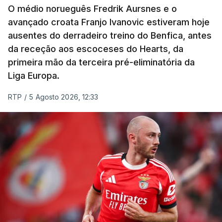
O médio norueguês Fredrik Aursnes e o
mais rápido, a sete segundos, enquanto o italiano
avançado croata Franjo Ivanovic estiveram hoje
Luca Giaimi (UAE Emirates) e o russo Artem Nych
ausentes do derradeiro treino do Benfica, antes
(Anicolor-Campicarn), vencedor das últimas duas
da receção aos escoceses do Hearts, da
edições da Volta, terminaram na quarta e quinta
primeira mão da terceira pré-eliminatória da
posições, respetivamente, a nove e 14 segundos.
Liga Europa.
Na quinta-feira, o pelotão vai percorrer os 157,1
RTP
/
5 Agosto 2026, 12:33
quilómetros entre Lourinhã a Queluz, em Sintra, na
primeira das 10 etapas da 87.ª edição, com duas
contagens de terceira categoria nos derradeiros
50 quilómetros.
TÓPICOS
Lourinhã Queluz
,
Madison