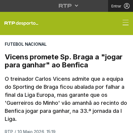
Entrar
Vicens promete Sp. Br
FUTEBOL NACIONAL
Vicens promete Sp. Braga a "jogar
para ganhar" ao Benfica
O treinador Carlos Vicens admite que a equipa
do Sporting de Braga ficou abalada por falhar a
final da Liga Europa, mas garante que os
'Guerreiros do Minho' vão amanhã ao recinto do
Benfica jogar para ganhar, na 33.ª jornada da I
Liga.
RTP
/
10 Maio 2026, 15:19