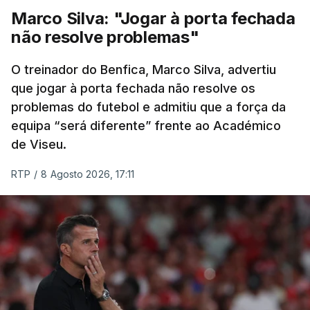
Estrela, a 1.961 metros de altitude, que pode criar
Marco Silva: "Jogar à porta fechada
diferenças significativas na classificação geral,
não resolve problemas"
após um trajeto de 154,6 quilómetros, com início
em Figueiró dos Vinhos, que inclui três contagens
O treinador do Benfica, Marco Silva, advertiu
de montanha de terceira categoria e uma de
que jogar à porta fechada não resolve os
problemas do futebol e admitiu que a força da
segunda antes da subida final, a única de
equipa “será diferente” frente ao Académico
categoria especial na prova.
de Viseu.
(Com Lusa)
RTP
/
8 Agosto 2026, 17:11