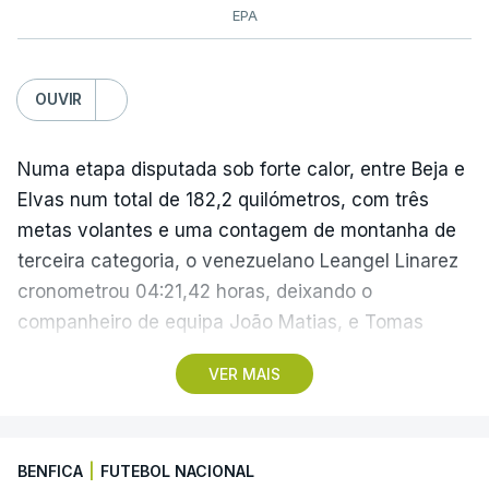
EPA
OUVIR
Numa etapa disputada sob forte calor, entre Beja e
Elvas num total de 182,2 quilómetros, com três
metas volantes e uma contagem de montanha de
terceira categoria, o venezuelano Leangel Linarez
cronometrou 04:21,42 horas, deixando o
companheiro de equipa João Matias, e Tomas
Contte, da Aviludo-Louletano-Loulé, nas segunda e
VER MAIS
terceira posições, respetivamente.
No domingo, a quarta etapa termina com a
BENFICA
|
FUTEBOL NACIONAL
primeira chegada em alto, à Torre na Serra da