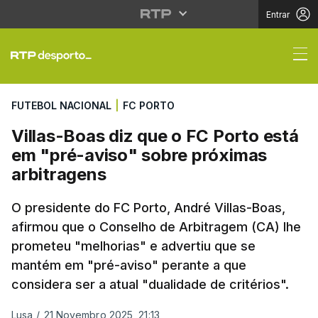
Entrar
Villas-Boas diz que o 
FUTEBOL NACIONAL
|
FC PORTO
Villas-Boas diz que o FC Porto está
em "pré-aviso" sobre próximas
arbitragens
O presidente do FC Porto, André Villas-Boas,
afirmou que o Conselho de Arbitragem (CA) lhe
prometeu "melhorias" e advertiu que se
mantém em "pré-aviso" perante a que
considera ser a atual "dualidade de critérios".
Lusa
/
21 Novembro 2025, 21:13