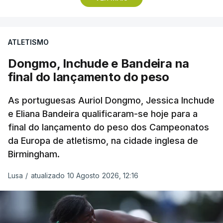
Vencedor das edições de 2024 e de 2025 e mais
vocacionado para o 'crono' do que Guérin, o russo
Artem Nych (Anicolor-Campicarn) parte às 17:05
ATLETISMO
para tentar encurtar a diferença para o colega de
equipa, embora seja improvável anular 01.26
Dongmo, Inchude e Bandeira na
minutos numa distância tão curta.
final do lançamento do peso
O brasileiro Felipe Marques (Localiza Meoo-Swift
As portuguesas Auriol Dongmo, Jessica Inchude
Pro Cycling) é o 113.º classificado da Volta e o
e Eliana Bandeira qualificaram-se hoje para a
final do lançamento do peso dos Campeonatos
primeiro a realizar o contrarrelógio, saindo para a
da Europa de atletismo, na cidade inglesa de
estrada às 15:05.
Birmingham.
Os corredores partem separados por um minuto,
Lusa
/
atualizado 10 Agosto 2026, 12:16
antes de os 10 primeiros classificados iniciarem o
'crono' separados por dois minutos.