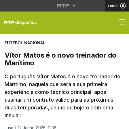
Entrar
Vítor Matos é o novo t
FUTEBOL NACIONAL
Vítor Matos é o novo treinador do
Marítimo
O português Vítor Matos é o novo treinador do
Marítimo, naquela que será a sua primeira
experiência como técnico principal, após
assinar um contrato válido para as próximas
duas temporadas, anunciou hoje o emblema
insular.
Lusa
/
12 Junho 2025, 11:36