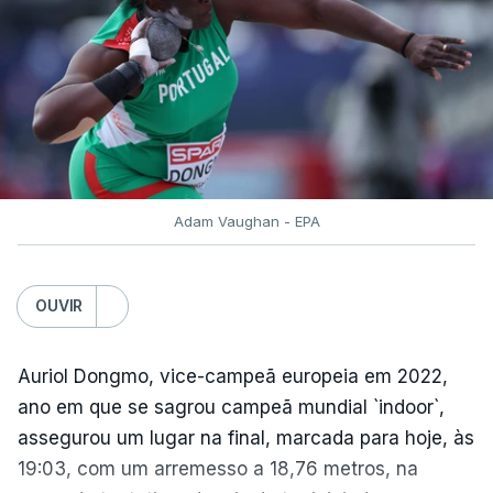
O contrarrelógio individual realiza-se a meio da 87ª
Volta a Portugal, numa interrupção do hábito de
terminar a corrida com o 'crono', que vigorava
ininterruptamente desde 2016.
ARTIGOS RELACIONADOS
Adam Vaughan - EPA
Volta a Portugal. Nova
Camisola Amarela dilata
vantagem de equipa bi-
OUVIR
campeã
atualizado 10 Agosto 2026, 06:56
Auriol Dongmo, vice-campeã europeia em 2022,
ano em que se sagrou campeã mundial `indoor`,
assegurou um lugar na final, marcada para hoje, às
TÓPICOS
19:03, com um arremesso a 18,76 metros, na
Volta
,
Portugal
,
Ciclismo
,
Bicicleta
,
Alexis