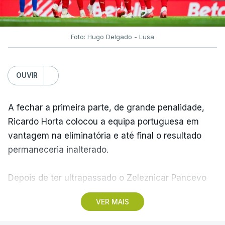
Foto: Hugo Delgado - Lusa
OUVIR
A fechar a primeira parte, de grande penalidade,
Ricardo Horta colocou a equipa portuguesa em
vantagem na eliminatória e até final o resultado
permaneceria inalterado.
Depois de ter ultrapassado o Zeleznicar Pancevo
na segunda pré-eliminatória de acesso à fase de
VER MAIS
liga da Liga Conferência, caso elimine Dínamo de
Minsk, com a segunda mão agendada para 13 de