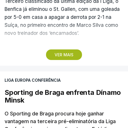
Terceiro classificado da última edição da I Liga, o
Benfica já eliminou o St. Gallen, com uma goleada
por 5-0 em casa a apagar a derrota por 2-1 na
Suíça, no primeiro encontro de Marco Silva como
novo treinador dos ‘encarnados’.
Pela frente, as ‘águias’ vão ter agora o vice-
VER MAIS
campeão escocês, que tem o português Cláudio
Braga como grande figura e que foi relegado das
fases preliminares da Liga dos Campeões, depois
LIGA EUROPA CONFERÊNCIA
de serem eliminados pelos austríacos do Sturm
Graz, com um agregado de 6-0.
Sporting de Braga enfrenta Dínamo
Minsk
Caso se qualifique, o Benfica vai encontrar outra
equipa relegada da ‘Champions’, o derrotado do
O Sporting de Braga procura hoje ganhar
encontro entre Aarhus, campeão dinamarquês, ou
vantagem na terceira pré-eliminatória da Liga