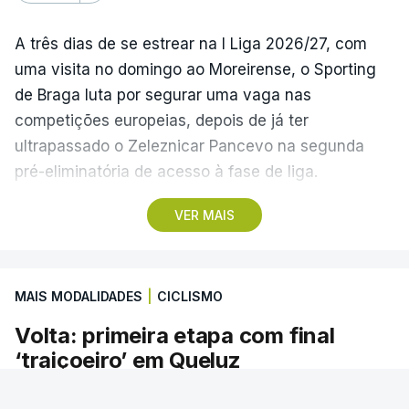
A três dias de se estrear na I Liga 2026/27, com
uma visita no domingo ao Moreirense, o Sporting
de Braga luta por segurar uma vaga nas
competições europeias, depois de já ter
ultrapassado o Zeleznicar Pancevo na segunda
pré-eliminatória de acesso à fase de liga.
VER MAIS
A inesperada vitória do Torreense na Taça de
Portugal ‘atirou’ o Benfica, terceiro na I Liga de
2025/26, para as eliminatórias da Liga Europa, e
MAIS MODALIDADES
|
CICLISMO
relegou o Sporting de Braga, quarto, para a Liga
Conferência, competição que disputa pela primeira
Volta: primeira etapa com final
vez.
‘traiçoeiro’ em Queluz
Na última temporada, a equipa de Carlos Vicens
A primeira etapa em linha da 87.ª Volta a