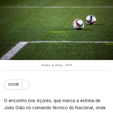
O contrarrelógio individual realiza-se a meio da 87ª
Volta a Portugal, numa interrupção do hábito de
terminar a corrida com o 'crono', que vigorava
ininterruptamente desde 2016.
ARTIGOS RELACIONADOS
Volta a Portugal. Nova
Pedro A. Pina - RTP
Camisola Amarela dilata
vantagem de equipa bi-
campeã
OUVIR
atualizado 10 Agosto 2026, 06:56
O encontro nos Açores, que marca a estreia de
João Gião no comando técnico do Nacional, onde
TÓPICOS