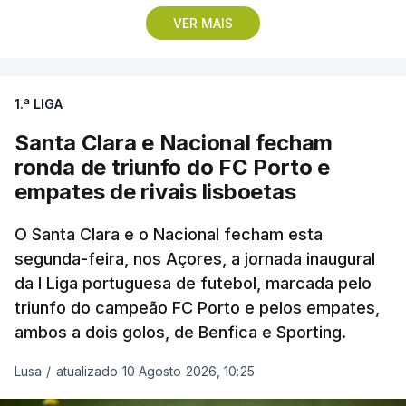
VER MAIS
Vencedor das edições de 2024 e de 2025 e mais
vocacionado para o 'crono' do que Guérin, o russo
Artem Nych (Anicolor-Campicarn) parte às 17:05
1.ª LIGA
para tentar encurtar a diferença para o colega de
equipa, embora seja improvável anular 01.26
Santa Clara e Nacional fecham
minutos numa distância tão curta.
ronda de triunfo do FC Porto e
empates de rivais lisboetas
O brasileiro Felipe Marques (Localiza Meoo-Swift
Pro Cycling) é o 113.º classificado da Volta e o
O Santa Clara e o Nacional fecham esta
segunda-feira, nos Açores, a jornada inaugural
primeiro a realizar o contrarrelógio, saindo para a
da I Liga portuguesa de futebol, marcada pelo
estrada às 15:05.
triunfo do campeão FC Porto e pelos empates,
ambos a dois golos, de Benfica e Sporting.
Os corredores partem separados por um minuto,
antes de os 10 primeiros classificados iniciarem o
Lusa
/
atualizado 10 Agosto 2026, 10:25
'crono' separados por dois minutos.