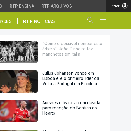
G
RTP ENSINA
RTP ARQUIVOS
Entrar
Abrir campo de
|
DADES
RTP
NOTÍCIAS
ão Pinheiro faz manchet
"Como é possível nomear este
árbitro". João Pinheiro faz
manchetes em Itália
Julius Johansen vence em
Lisboa e é o primeiro líder da
Volta a Portugal em Bicicleta
Aursnes e Ivanovic em dúvida
para receção do Benfica ao
Hearts