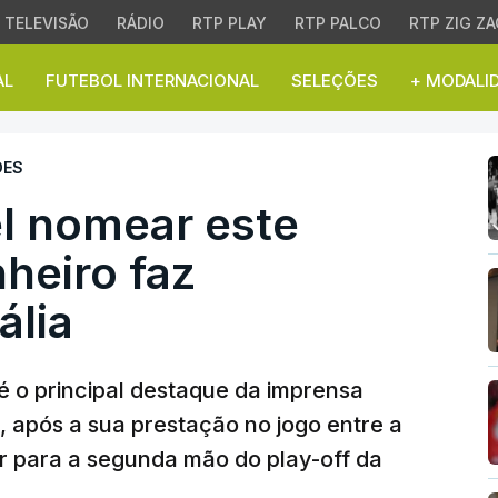
TELEVISÃO
RÁDIO
RTP PLAY
RTP PALCO
RTP ZIG ZA
AL
FUTEBOL INTERNACIONAL
SELEÇÕES
+ MODALI
omear este árbitro". Jo
ÕES
l nomear este
nheiro faz
ália
é o principal destaque da imprensa
a, após a sua prestação no jogo entre a
r para a segunda mão do play-off da