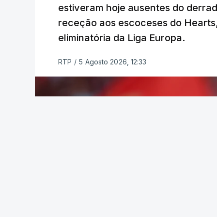
estiveram hoje ausentes do derrade
categoria nos derradeiros 50 quilómetro
receção aos escoceses do Hearts, 
eliminatória da Liga Europa.
TÓPICOS
Lourinhã Queluz
,
Madison
RTP
/
5 Agosto 2026, 12:33