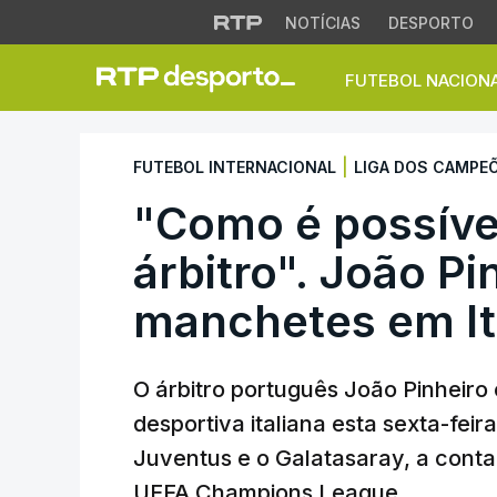
NOTÍCIAS
DESPORTO
FUTEBOL NACION
"Como é possível n
|
FUTEBOL INTERNACIONAL
LIGA DOS CAMPE
"Como é possíve
árbitro". João Pi
manchetes em It
O árbitro português João Pinheiro 
desportiva italiana esta sexta-feir
Juventus e o Galatasaray, a conta
UEFA Champions League.