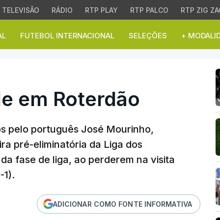
TELEVISÃO
RÁDIO
RTP PLAY
RTP PALCO
RTP ZIG ZA
AL
FUTEBOL INTERNACIONAL
SELEÇÕES
+ MODALI
 em Roterdão
de em Roterdão
os pelo português José Mourinho,
a pré-eliminatória da Liga dos
a fase de liga, ao perderem na visita
-1).
ADICIONAR COMO FONTE INFORMATIVA