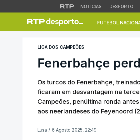
NOTÍCIAS
DESPORTO
FUTEBOL NACION
Fenerbahçe perde
LIGA DOS CAMPEÕES
Fenerbahçe per
Os turcos do Fenerbahçe, treinad
ficaram em desvantagem na terceir
Campeões, penúltima ronda antes d
aos neerlandeses do Feyenoord (2
Lusa
/
6 Agosto 2025, 22:49