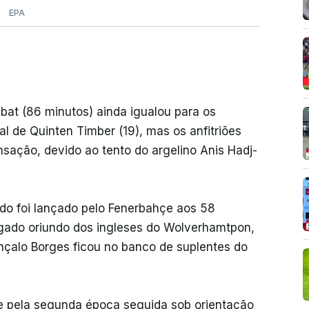
EPA
at (86 minutos) ainda igualou para os
al de Quinten Timber (19), mas os anfitriões
ação, devido ao tento do argelino Anis Hadj-
do foi lançado pelo Fenerbahçe aos 58
gado oriundo dos ingleses do Wolverhamtpon,
nçalo Borges ficou no banco de suplentes do
te pela segunda época seguida sob orientação