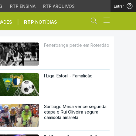
G
RTP ENSINA
RTP ARQUIVOS
Entrar
Abrir campo de
|
DADES
RTP
NOTÍCIAS
Fenerbahçe perde em Roterdão
I Liga. Estoril - Famalicão
Santiago Mesa vence segunda
etapa e Rui Oliveira segura
camisola amarela