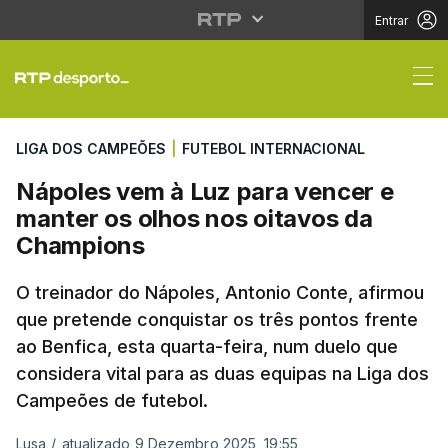
Entrar
Nápoles vem à Luz par
LIGA DOS CAMPEÕES
|
FUTEBOL INTERNACIONAL
Nápoles vem à Luz para vencer e
manter os olhos nos oitavos da
Champions
O treinador do Nápoles, Antonio Conte, afirmou
que pretende conquistar os três pontos frente
ao Benfica, esta quarta-feira, num duelo que
considera vital para as duas equipas na Liga dos
Campeões de futebol.
Lusa
/
atualizado 9 Dezembro 2025, 19:55