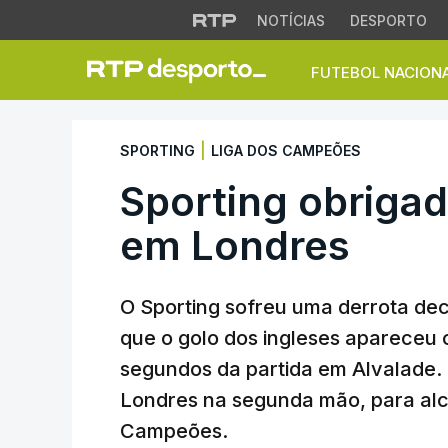
NOTÍCIAS
DESPORTO
FUTEBOL NACION
Sporting obrigado
|
SPORTING
LIGA DOS CAMPEÕES
Sporting obrigad
em Londres
O Sporting sofreu uma derrota dece
que o golo dos ingleses apareceu c
segundos da partida em Alvalade.
Londres na segunda mão, para alc
Campeões.