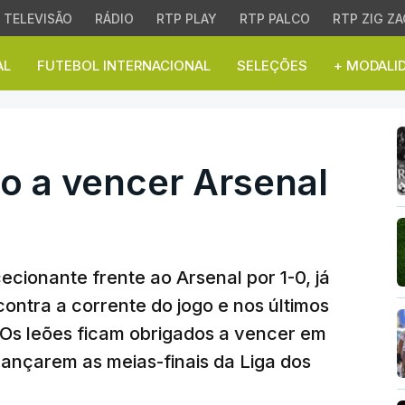
TELEVISÃO
RÁDIO
RTP PLAY
RTP PALCO
RTP ZIG ZA
AL
FUTEBOL INTERNACIONAL
SELEÇÕES
+ MODALI
 a vencer Arsenal em L
o a vencer Arsenal
cionante frente ao Arsenal por 1-0, já
ontra a corrente do jogo e nos últimos
 Os leões ficam obrigados a vencer em
ançarem as meias-finais da Liga dos