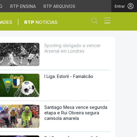
G
RTP ENSINA
RTP ARQUIVOS
Entrar
Abrir campo de
|
DADES
RTP
NOTÍCIAS
ondres
Sporting obrigado a vencer
Arsenal em Londres
I Liga. Estoril - Famalicão
Santiago Mesa vence segunda
etapa e Rui Oliveira segura
camisola amarela