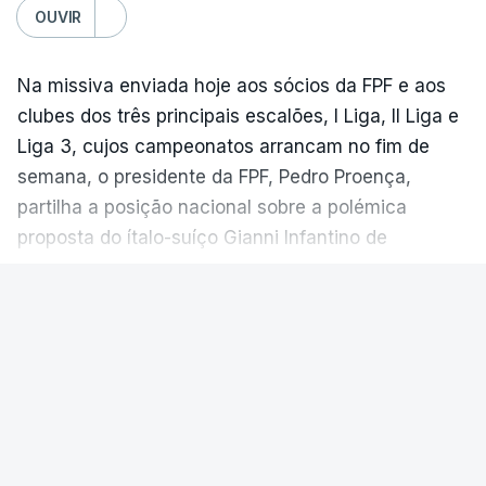
OUVIR
Na missiva enviada hoje aos sócios da FPF e aos
clubes dos três principais escalões, I Liga, II Liga e
Liga 3, cujos campeonatos arrancam no fim de
semana, o presidente da FPF, Pedro Proença,
partilha a posição nacional sobre a polémica
proposta do ítalo-suíço Gianni Infantino de
comercialização dos Mundiais, entretanto excluída.
VER MAIS
“No atual contexto internacional e perante a
situação que se vive na FIFA, a FPF acompanhou,
FUTEBOL NACIONAL
|
1.ª LIGA
com sentido de responsabilidade institucional, a
posição assumida pelas 55 Federações da UEFA,
Médio brasileiro Ian Luccas reforça
rejeitando a proposta de transferência de
Alverca proveniente do Cruzeiro
participações de propriedade no Campeonato do