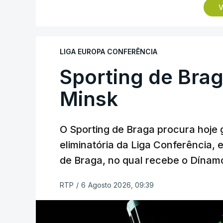
segunda mão agendada para 13 de agosto
V
ao facto de a Bielorrússia ser aliada da 
play-off o vencedor da eliminatória entre
LIGA EUROPA CONFERÊNCIA
Sporting de Bra
Minsk
O Sporting de Braga procura hoje 
eliminatória da Liga Conferência, 
de Braga, no qual recebe o Dínamo
RTP
/
6 Agosto 2026, 09:39