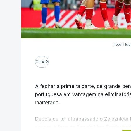
Foto: Hu
OUVIR
A fechar a primeira parte, de grande pe
portuguesa em vantagem na eliminatória 
inalterado.
Depois de ter ultrapassado o Zeleznicar
acesso à fase de liga da Liga Conferênc