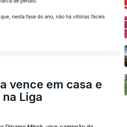
marca de penálti.
 que, nesta fase do ano, não há vitórias fáceis
ga vence em casa e
na Liga
e o Dínamo Minsk, vice-campeão da