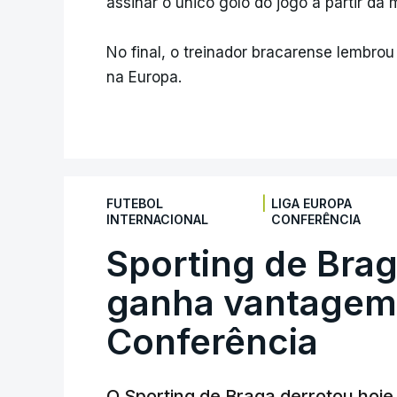
assinar o único golo do jogo a partir da 
No final, o treinador bracarense lembrou
na Europa.
|
FUTEBOL
LIGA EUROPA
INTERNACIONAL
CONFERÊNCIA
Sporting de Bra
ganha vantagem 
Conferência
O Sporting de Braga derrotou hoj