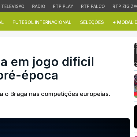
TELEVISÃO
RÁDIO
RTP PLAY
RTP PALCO
RTP ZIG ZA
AL
FUTEBOL INTERNACIONAL
SELEÇÕES
+ MODALI
ência | Notícias | RTP N
a em jogo dificil
pré-época
a o Braga nas competições europeias.