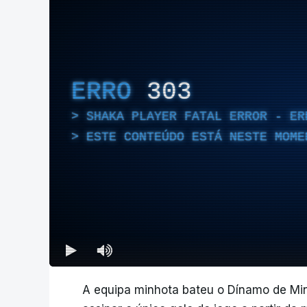
ERRO
303
SHAKA PLAYER FATAL ERROR - ER
ESTE CONTEÚDO ESTÁ NESTE MOME
A equipa minhota bateu o Dínamo de Min