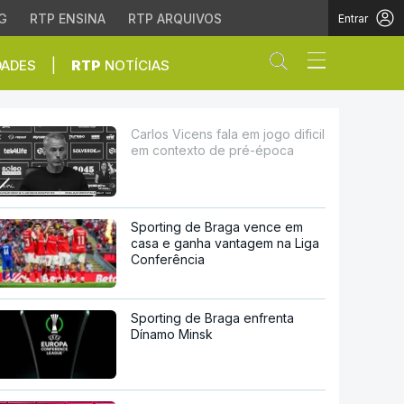
G
RTP ENSINA
RTP ARQUIVOS
Entrar
Abrir campo de
|
DADES
RTP
NOTÍCIAS
otícias
Carlos Vicens fala em jogo dificil
em contexto de pré-época
Sporting de Braga vence em
casa e ganha vantagem na Liga
Conferência
Sporting de Braga enfrenta
Dínamo Minsk