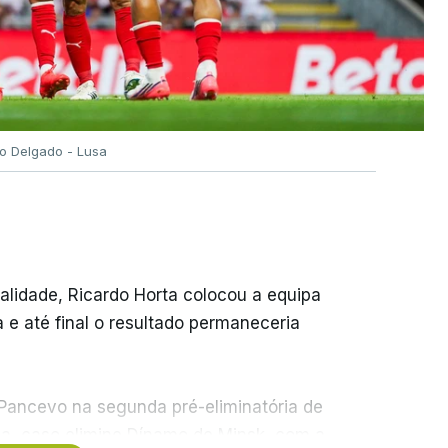
go Delgado - Lusa
nalidade, Ricardo Horta colocou a equipa
e até final o resultado permaneceria
 Pancevo na segunda pré-eliminatória de
ia, caso elimine Dínamo de Minsk, com a