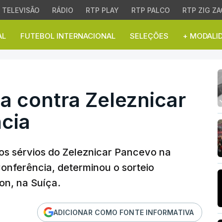
TELEVISÃO
RÁDIO
RTP PLAY
RTP PALCO
RTP ZIG ZA
AL
FUTEBOL INTERNACIONAL
SELEÇÕES
+ MODALI
contra Zeleznicar na Li
a contra Zeleznicar
cia
 os sérvios do Zeleznicar Pancevo na
Conferência, determinou o sorteio
on, na Suíça.
ADICIONAR COMO FONTE INFORMATIVA