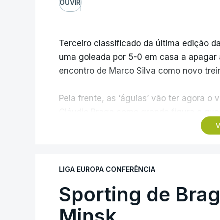
OUVIR
Terceiro classificado da última edição da
uma goleada por 5-0 em casa a apagar a 
encontro de Marco Silva como novo trein
Pela frente, as ‘águias’ vão ter agora 
Cláudio Braga como grande figura e que 
dos Campeões, depois de serem elimina
V
agregado de 6-0.
Caso se qualifique, o Benfica vai encont
LIGA EUROPA CONFERÊNCIA
derrotado do encontro entre Aarhus, c
Sporting de Bra
Azerbaijão, sendo que, em caso de afas
da Liga Conferência, encontrando os est
Minsk