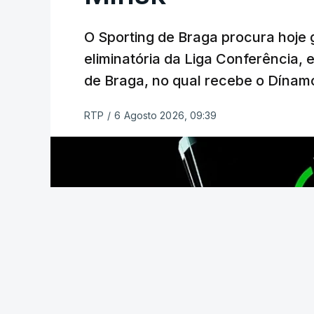
Viena.
O Sporting de Braga procura hoje 
O jogo no Estádio da Luz tem início às 
eliminatória da Liga Conferência, 
enquanto a segunda mão está marcada p
de Braga, no qual recebe o Dínamo
Na fase de liga da Liga Europa já está 
RTP
/
6 Agosto 2026, 09:39
com entrada direta, graças à conquista 
(Com Lusa)