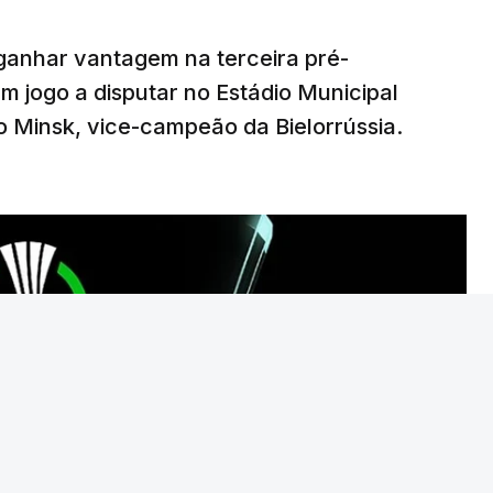
ganhar vantagem na terceira pré-
20:00, com arbitragem do romeno Marian Barbu,
em jogo a disputar no Estádio Municipal
ara 13 de agosto, em Edimburgo.
 Minsk, vice-campeão da Bielorrússia.
o Torreense, único representante português
da Taça de Portugal.