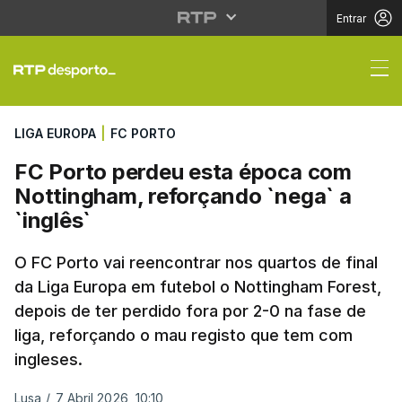
Entrar
FC Porto perdeu esta 
LIGA EUROPA
|
FC PORTO
FC Porto perdeu esta época com
Nottingham, reforçando `nega` a
`inglês`
O FC Porto vai reencontrar nos quartos de final
da Liga Europa em futebol o Nottingham Forest,
depois de ter perdido fora por 2-0 na fase de
liga, reforçando o mau registo que tem com
ingleses.
Lusa
/
7 Abril 2026, 10:10