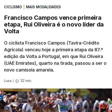
fases preliminares da Liga dos Campeões, depois
CICLISMO
|
MAIS MODALIDADES
de serem eliminados pelos austríacos do Sturm
Graz, com um agregado de 6-0.
Francisco Campos vence primeira
etapa, Rui Oliveira é o novo líder da
Caso se qualifique, o Benfica vai encontrar outra
Volta
equipa relegada da ‘Champions’, o derrotado do
encontro entre Aarhus, campeão dinamarquês, ou
O ciclista Francisco Campos (Tavira-Crédito
Agrícola) venceu hoje a primeira etapa da 87.ª
o Sabah, campeão do Azerbaijão, sendo que, em
edição da Volta a Portugal, em que Rui Oliveira
caso de afastamento, os 'encarnados' caem para o
(UAE Emirates), quarto na tirada, passou a ser o
play-off da Liga Conferência, encontrando os
novo camisola amarela.
estónios do Paide ou os austríacos do Rapid Viena.
32 min.
Lusa
/
O jogo no Estádio da Luz tem início às 20:00, com
arbitragem do romeno Marian Barbu, enquanto a
segunda mão está marcada para 13 de agosto, em
Edimburgo.