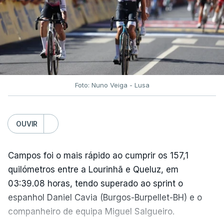
Na fase de liga da Liga Europa já está o Torreense,
único representante português com entrada direta,
graças à conquista da Taça de Portugal.
(Com Lusa)
Foto: Nuno Veiga - Lusa
OUVIR
Campos foi o mais rápido ao cumprir os 157,1
quilómetros entre a Lourinhã e Queluz, em
03:39.08 horas, tendo superado ao sprint o
espanhol Daniel Cavia (Burgos-Burpellet-BH) e o
companheiro de equipa Miguel Salgueiro.