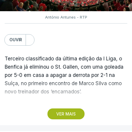
António Antunes - RTP
OUVIR
Terceiro classificado da última edição da I Liga, o
Benfica já eliminou o St. Gallen, com uma goleada
por 5-0 em casa a apagar a derrota por 2-1 na
Suíça, no primeiro encontro de Marco Silva como
novo treinador dos ‘encarnados’.
Pela frente, as ‘águias’ vão ter agora o vice-
VER MAIS
campeão escocês, que tem o português Cláudio
Braga como grande figura e que foi relegado das