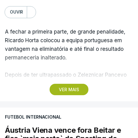
OUVIR
A fechar a primeira parte, de grande penalidade,
Ricardo Horta colocou a equipa portuguesa em
vantagem na eliminatória e até final o resultado
permaneceria inalterado.
Depois de ter ultrapassado o Zeleznicar Pancevo
na segunda pré-eliminatória de acesso à fase de
VER MAIS
liga da Liga Conferência, caso elimine Dínamo de
Minsk, com a segunda mão agendada para 13 de
agosto, na Bulgária – devido à guerra na Ucrânia e
FUTEBOL INTERNACIONAL
ao facto de a Bielorrússia ser aliada da Rússia - o
Sporting de Braga irá defrontar no play-off o
Áustria Viena vence fora Beitar e
vencedor da eliminatória entre Beitar e Áustria