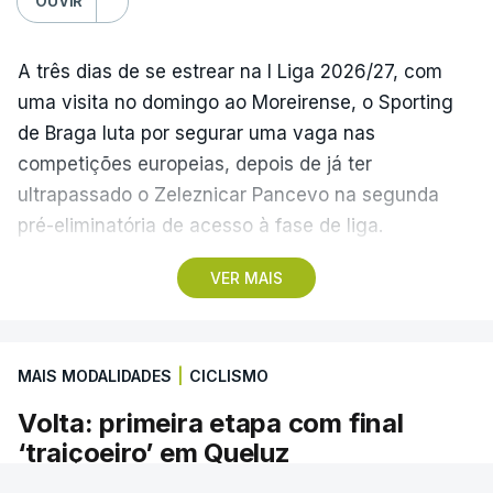
OUVIR
A três dias de se estrear na I Liga 2026/27, com
uma visita no domingo ao Moreirense, o Sporting
de Braga luta por segurar uma vaga nas
competições europeias, depois de já ter
ultrapassado o Zeleznicar Pancevo na segunda
pré-eliminatória de acesso à fase de liga.
VER MAIS
A inesperada vitória do Torreense na Taça de
Portugal ‘atirou’ o Benfica, terceiro na I Liga de
2025/26, para as eliminatórias da Liga Europa, e
MAIS MODALIDADES
|
CICLISMO
relegou o Sporting de Braga, quarto, para a Liga
Conferência, competição que disputa pela primeira
Volta: primeira etapa com final
vez.
‘traiçoeiro’ em Queluz