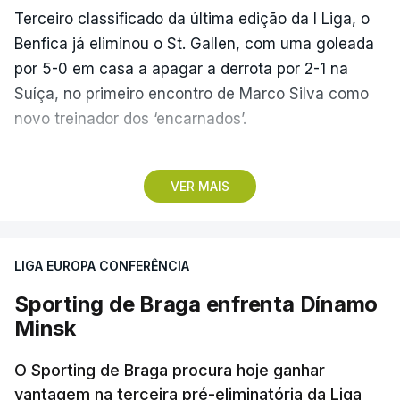
Terceiro classificado da última edição da I Liga, o
Benfica já eliminou o St. Gallen, com uma goleada
por 5-0 em casa a apagar a derrota por 2-1 na
Suíça, no primeiro encontro de Marco Silva como
novo treinador dos ‘encarnados’.
Pela frente, as ‘águias’ vão ter agora o vice-
VER MAIS
campeão escocês, que tem o português Cláudio
Braga como grande figura e que foi relegado das
fases preliminares da Liga dos Campeões, depois
LIGA EUROPA CONFERÊNCIA
de serem eliminados pelos austríacos do Sturm
Graz, com um agregado de 6-0.
Sporting de Braga enfrenta Dínamo
Minsk
Caso se qualifique, o Benfica vai encontrar outra
equipa relegada da ‘Champions’, o derrotado do
O Sporting de Braga procura hoje ganhar
encontro entre Aarhus, campeão dinamarquês, ou
vantagem na terceira pré-eliminatória da Liga