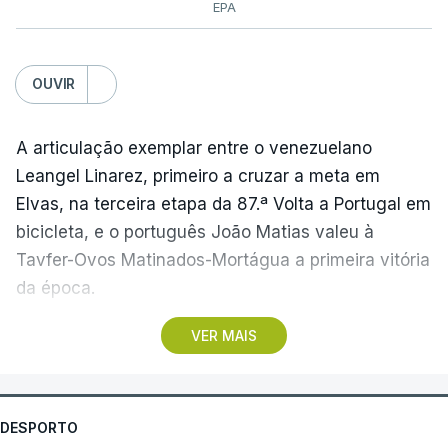
EPA
OUVIR
A articulação exemplar entre o venezuelano
Leangel Linarez, primeiro a cruzar a meta em
Elvas, na terceira etapa da 87.ª Volta a Portugal em
bicicleta, e o português João Matias valeu à
Tavfer-Ovos Matinados-Mortágua a primeira vitória
da época.
VER MAIS
Discreta nas chegadas ao Palácio Nacional de
Queluz, na quinta-feira, e a Albufeira, na sexta-
feira, a equipa dirigida por Gustavo Veloso
apresentou a sua melhor versão nos derradeiros
DESPORTO