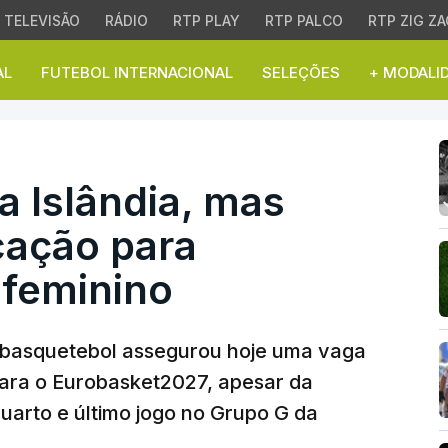
TELEVISÃO
RÁDIO
RTP PLAY
RTP PALCO
RTP ZIG ZA
AL
FUTEBOL INTERNACIONAL
SELEÇÕES
+ MODALI
Islândia, mas segue na
a Islândia, mas
cação para
feminino
 basquetebol assegurou hoje uma vaga
para o Eurobasket2027, apesar da
quarto e último jogo no Grupo G da