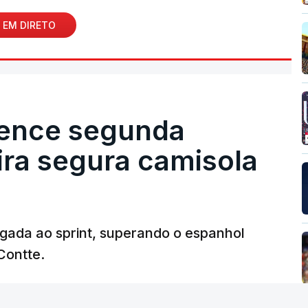
 EM DIRETO
vence segunda
eira segura camisola
egada ao sprint, superando o espanhol
Contte.