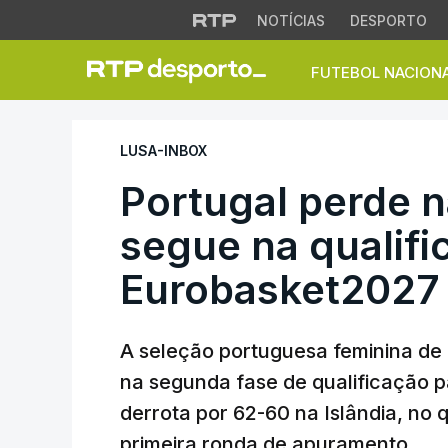
NOTÍCIAS
DESPORTO
FUTEBOL NACION
Portugal perde na 
LUSA-INBOX
Portugal perde n
segue na qualifi
Eurobasket2027 
A seleção portuguesa feminina de
na segunda fase de qualificação 
derrota por 62-60 na Islândia, no 
primeira ronda de apuramento.