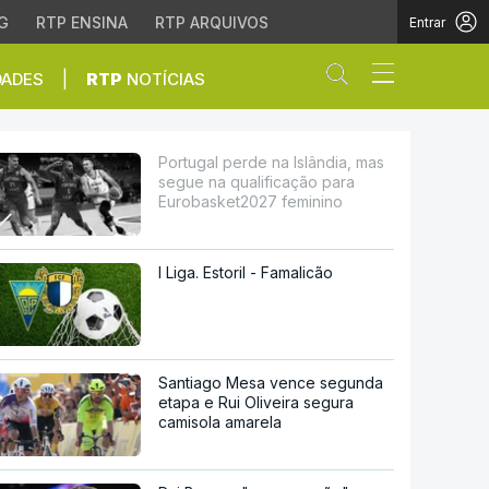
G
RTP ENSINA
RTP ARQUIVOS
Entrar
Abrir campo de
|
DADES
RTP
NOTÍCIAS
 qualificação para Euro
Portugal perde na Islândia, mas
segue na qualificação para
Eurobasket2027 feminino
I Liga. Estoril - Famalicão
Santiago Mesa vence segunda
etapa e Rui Oliveira segura
camisola amarela