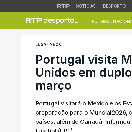
NOTÍCIAS
DESPORTO
FUTEBOL NACION
Portugal visita Mé
LUSA-INBOX
Portugal visita 
Unidos em duplo
março
Portugal visitará o México e os E
preparação para o Mundial2026, q
países, além do Canadá, informou
Futebol (FPF).