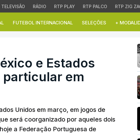
TELEVISÃO
RÁDIO
RTP PLAY
RTP PALCO
RTP ZIG ZA
AL
FUTEBOL INTERNACIONAL
SELEÇÕES
+ MODALI
xico e Estados Unidos 
México e Estados
 particular em
stados Unidos em março, em jogos de
ue será coorganizado por aqueles dois
 hoje a Federação Portuguesa de