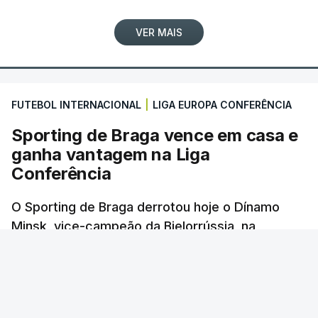
(Com Lusa)
VER MAIS
FUTEBOL INTERNACIONAL
|
LIGA EUROPA CONFERÊNCIA
Sporting de Braga vence em casa e
ganha vantagem na Liga
Conferência
O Sporting de Braga derrotou hoje o Dínamo
Minsk, vice-campeão da Bielorrússia, na
primeira-mão da terceira pré-eliminatória da
Liga Conferência de futebol, com um golo
solitário.
Lusa
/
6 Agosto 2026, 22:03